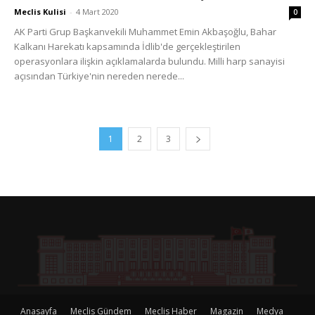
Meclis Kulisi
-
4 Mart 2020
0
AK Parti Grup Başkanvekili Muhammet Emin Akbaşoğlu, Bahar
Kalkanı Harekatı kapsamında İdlib'de gerçekleştirilen
operasyonlara ilişkin açıklamalarda bulundu. Milli harp sanayisi
açısından Türkiye'nin nereden nerede...
1
2
3
Anasayfa
Meclis Gündem
Meclis Haber
Magazin
Medya