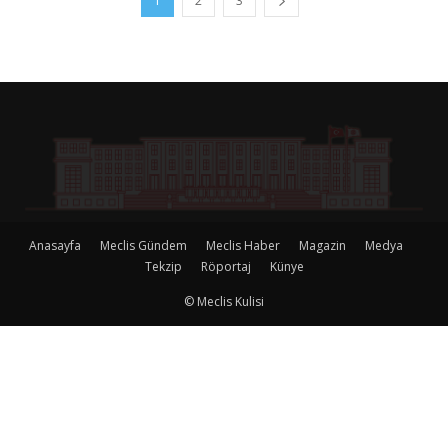
1
2
3
Anasayfa
Meclis Gündem
Meclis Haber
Magazin
Medya
Tekzip
Röportaj
Künye
© Meclis Kulisi