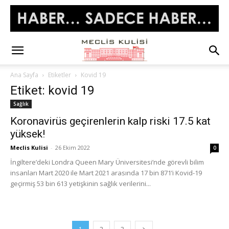
Ana Sayfa
Etiketler
Kovid 19
Etiket: kovid 19
Sağlık
Koronavirüs geçirenlerin kalp riski 17.5 kat
yüksek!
Meclis Kulisi
-
26 Ekim 2022
0
İngiltere’deki Londra Queen Mary Üniversitesi’nde görevli bilim
insanları Mart 2020 ile Mart 2021 arasında 17 bin 871’i Kovid-19
geçirmiş 53 bin 613 yetişkinin sağlık verilerini...