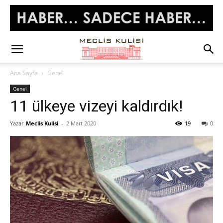
Ana Sayfa
Genel
Genel
11 ülkeye vizeyi kaldırdık!
Yazar
Meclis Kulisi
-
2 Mart 2020
19
0