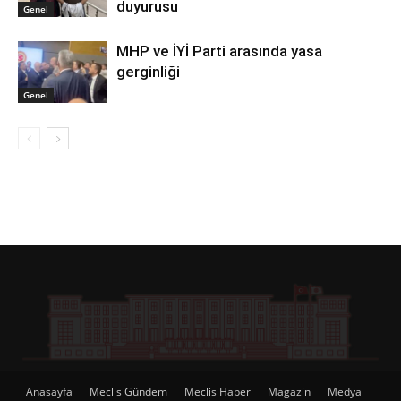
duyurusu
Genel
MHP ve İYİ Parti arasında yasa
gerginliği
Genel
Anasayfa
Meclis Gündem
Meclis Haber
Magazin
Medya