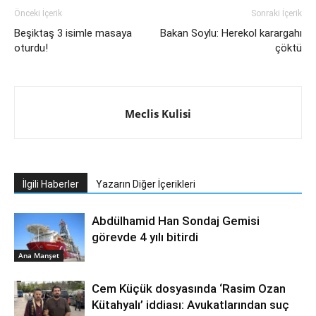
Önceki İçerik
Sonraki İçerik
Beşiktaş 3 isimle masaya
Bakan Soylu: Herekol karargahı
oturdu!
çöktü
Meclis Kulisi
İlgili Haberler
Yazarın Diğer İçerikleri
Abdülhamid Han Sondaj Gemisi
görevde 4 yılı bitirdi
Ana Manşet
Cem Küçük dosyasında ‘Rasim Ozan
Kütahyalı’ iddiası: Avukatlarından suç