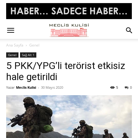
Ana Sayfa
Genel
Genel
Sağ Alt 1
5 PKK/YPG’li terörist etkisiz
hale getirildi
Yazar
Meclis Kulisi
-
30 Mayıs 2020
5
0