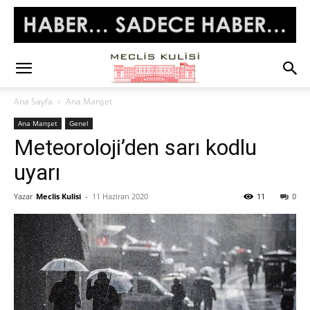
Ana Sayfa
Ana Manşet
Ana Manşet
Genel
Meteoroloji’den sarı kodlu
uyarı
Yazar
Meclis Kulisi
-
11 Haziran 2020
11
0