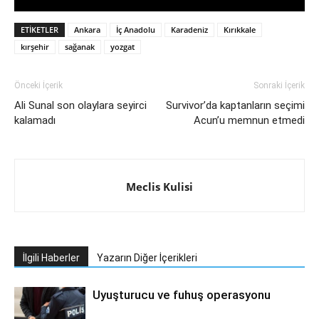
ETIKETLER
Ankara
İç Anadolu
Karadeniz
Kırıkkale
kırşehir
sağanak
yozgat
Önceki İçerik
Sonraki İçerik
Ali Sunal son olaylara seyirci
Survivor’da kaptanların seçimi
kalamadı
Acun’u memnun etmedi
Meclis Kulisi
İlgili Haberler
Yazarın Diğer İçerikleri
Uyuşturucu ve fuhuş operasyonu