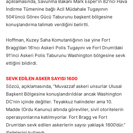
açıklamasında, Savunma Bakanı Mark Esper’in 82’nci Hava
İndirme Tümenine bağlı Acil Müdahale Tugayının
504’üncü Görev Gücü Taburunu başkent bölgesine
konuşlandırma talimatı verdiğini belirtti.
Hoffman, Kuzey Saha Komutanlığının ise yine Fort
Bragg’dan 16’ncı Askeri Polis Tugayını ve Fort Drum’daki
91’inci Askeri Polis Taburunu Washington bölgesine sevk
ettiğini bildirdi.
SEVK EDİLEN ASKER SAYISI 1600
Sözcü, açıklamasında, “Muvazzaf askeri unsurlar Ulusal
Başkent Bölgesine konuşlandırıldılar ancak Washington
DC’nin içinde değiller. Teyakkuz halindeler ama 10.
Madde (Ordu Kanunu) altında görevliler, sivil otoritelerin
operasyonlarına katılmıyorlar. Fort Bragg ve Fort
Drum’dan sevk edilen askerlerin sayısı yaklaşık 1600’dür.”
ifadelerini kullandı.