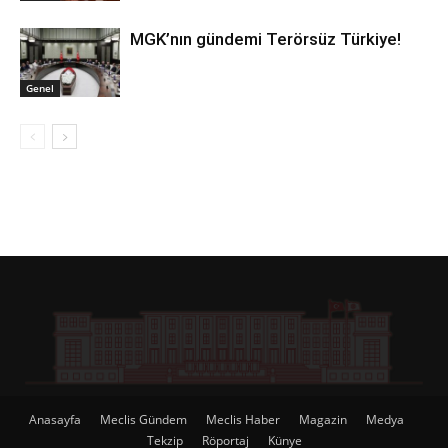
MGK’nın gündemi Terörsüz Türkiye!
Genel
Anasayfa
Meclis Gündem
Meclis Haber
Magazin
Medya
Tekzip
Röportaj
Künye