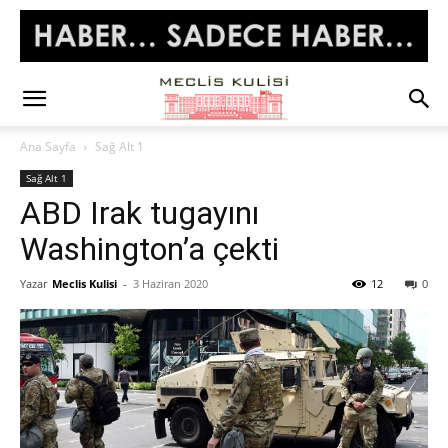
Ana Sayfa
Sağ Alt 1
Sağ Alt 1
ABD Irak tugayını
Washington’a çekti
Yazar
Meclis Kulisi
-
3 Haziran 2020
12
0