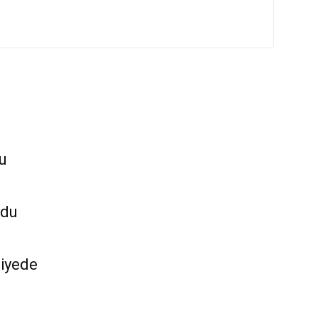
u
ldu
iyede