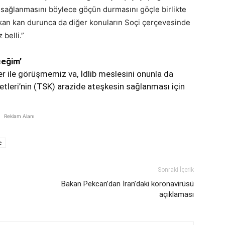
 sağlanmasını böylece göçün durmasını göçle birlikte
kan kan durunca da diğer konuların Soçi çerçevesinde
belli.”
ceğim’
 ile görüşmemiz va, İdlib meslesini onunla da
etleri’nin (TSK) arazide ateşkesin sağlanması için
Reklam Alanı
e
Sonraki İçerik
Bakan Pekcan’dan İran’daki koronavirüsü
açıklaması