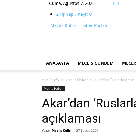
Cuma, Ağustos 7, 2026
Giriş Yap / Kayıt Ol
Meclis Kulisi – Haber Portalı
ANASAYFA
MECLIS GÜNDEM
MECLI
Ana Sayfa
Meclis Haber
Akar’dan ‘Ruslarla görüş
Meclis Haber
Akar’dan ‘Ruslar
açıklaması
Yazar
Meclis Kulisi
-
27 Şubat 2020