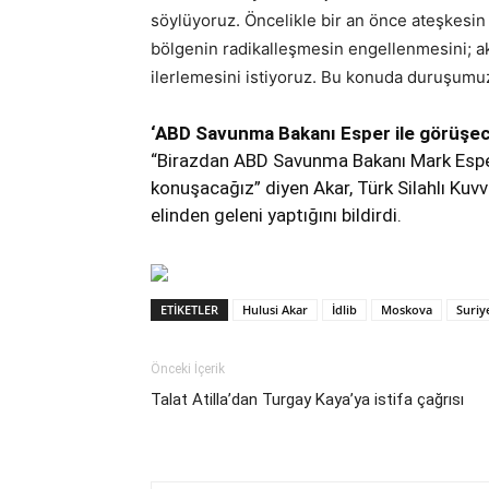
söylüyoruz. Öncelikle bir an önce ateşkesin
bölgenin radikalleşmesin engellenmesini; a
ilerlemesini istiyoruz. Bu konuda duruşumuz 
‘ABD Savunma Bakanı Esper ile görüşe
“Birazdan ABD Savunma Bakanı Mark Esper
konuşacağız” diyen Akar, Türk Silahlı Kuvv
elinden geleni yaptığını bildirdi.
ETIKETLER
Hulusi Akar
İdlib
Moskova
Suriy
Önceki İçerik
Talat Atilla’dan Turgay Kaya’ya istifa çağrısı