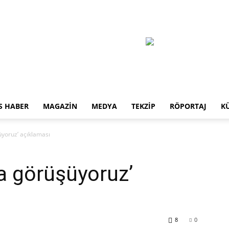
S HABER
MAGAZIN
MEDYA
TEKZIP
RÖPORTAJ
K
üyoruz’ açıklaması
la görüşüyoruz’
8
0