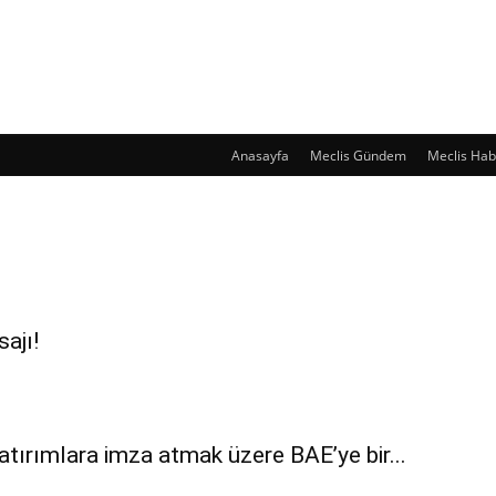
Anasayfa
Meclis Gündem
Meclis Hab
ajı!
ırımlara imza atmak üzere BAE’ye bir...