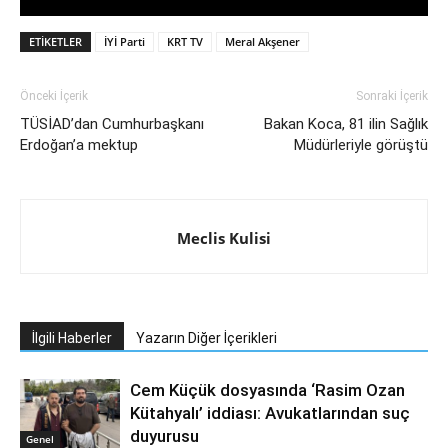
ETIKETLER
İYİ Parti
KRT TV
Meral Akşener
Önceki İçerik
Sonraki İçerik
TÜSİAD’dan Cumhurbaşkanı
Bakan Koca, 81 ilin Sağlık
Erdoğan’a mektup
Müdürleriyle görüştü
Meclis Kulisi
İlgili Haberler
Yazarın Diğer İçerikleri
Cem Küçük dosyasında ‘Rasim Ozan
Kütahyalı’ iddiası: Avukatlarından suç
duyurusu
Genel