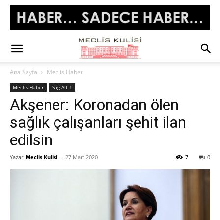
Ana Sayfa
Meclis Haber
Meclis Haber
Sağ Alt 1
Akşener: Koronadan ölen
sağlık çalışanları şehit ilan
edilsin
Yazar
Meclis Kulisi
-
27 Mart 2020
7
0