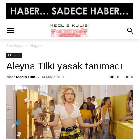
Ana Sayfa
Magazin
Magazin
Aleyna Tilki yasak tanımadı
Yazar
Meclis Kulisi
-
14 Mayıs 2020
10
0