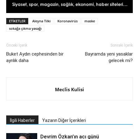
ETIKETLER
Aleyna Tilki
Koronavirüs
maske
sokağa çıkma yasağı
Önceki İçerik
Sonraki İçerik
Buket Aydın cephesinden bir
Bayramda yeni yasaklar
ayrılık daha
gelecek mi?
Meclis Kulisi
İlgili Haberler
Yazarın Diğer İçerikleri
Devrim Özkan’ın acı günü