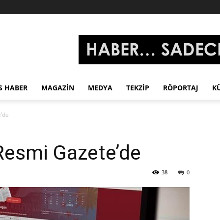
S HABER
MAGAZIN
MEDYA
TEKZIP
RÖPORTAJ
K
e’de
Resmi Gazete’de
38
0