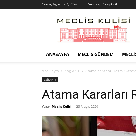
Cuma, Ağustos 7, 2026
Giriş Yap / Kayıt Ol
Meclis
Kulisi
–
Haber
Portalı
ANASAYFA
MECLIS GÜNDEM
MECLI
Ana Sayfa
Sağ Alt 1
Atama Kararları Resmi Gazet
Sağ Alt 1
Atama Kararları 
Yazar
Meclis Kulisi
-
23 Mayıs 2020