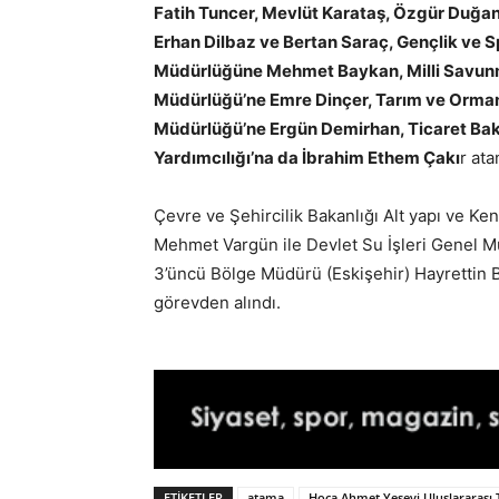
Fatih Tuncer, Mevlüt Karataş, Özgür Duğa
Erhan Dilbaz ve Bertan Saraç, Gençlik ve S
Müdürlüğüne Mehmet Baykan, Milli Savunm
Müdürlüğü’ne Emre Dinçer, Tarım ve Orman 
Müdürlüğü’ne Ergün Demirhan, Ticaret Bak
Yardımcılığı’na da İbrahim Ethem Çakı
r ata
Çevre ve Şehircilik Bakanlığı Alt yapı ve 
Mehmet Vargün ile Devlet Su İşleri Genel M
3’üncü Bölge Müdürü (Eskişehir) Hayrettin 
görevden alındı.
ETIKETLER
atama
Hoca Ahmet Yesevi Uluslararası 