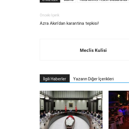
Önceki İçerik
Azra Akın’dan karantina tepkisi!
Meclis Kulisi
İlgili Haberler
Yazarın Diğer İçerikleri