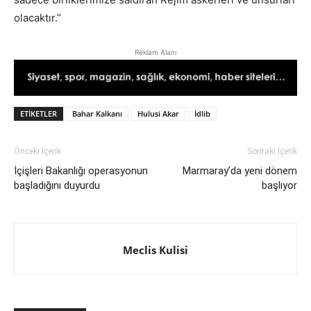
olacaktır.”
Reklam Alanı
ETIKETLER
Bahar Kalkanı
Hulusi Akar
İdlib
Önceki İçerik
Sonraki İçerik
İçişleri Bakanlığı operasyonun
Marmaray’da yeni dönem
başladığını duyurdu
başlıyor
Meclis Kulisi