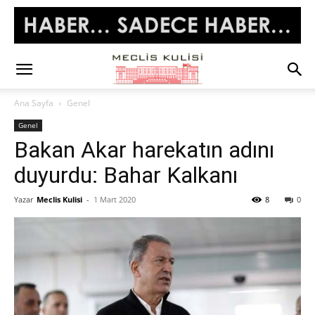
Ana Sayfa
Genel
Genel
Bakan Akar harekatın adını
duyurdu: Bahar Kalkanı
Yazar
Meclis Kulisi
-
1 Mart 2020
8
0