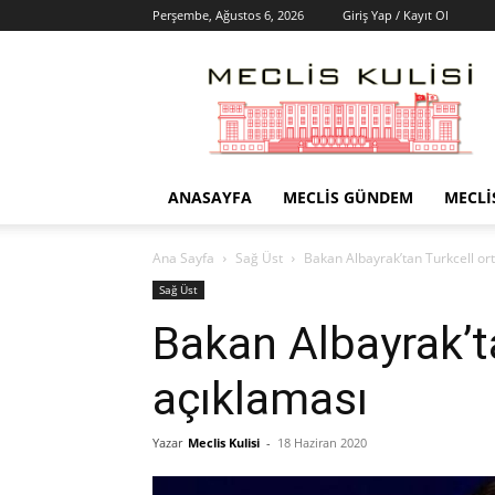
Perşembe, Ağustos 6, 2026
Giriş Yap / Kayıt Ol
Meclis
Kulisi
–
Haber
Portalı
ANASAYFA
MECLIS GÜNDEM
MECLI
Ana Sayfa
Sağ Üst
Bakan Albayrak’tan Turkcell ort
Sağ Üst
Bakan Albayrak’ta
açıklaması
Yazar
Meclis Kulisi
-
18 Haziran 2020