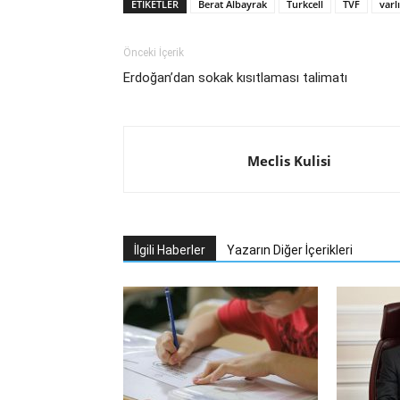
ETIKETLER
Berat Albayrak
Turkcell
TVF
varl
Önceki İçerik
Erdoğan’dan sokak kısıtlaması talimatı
Meclis Kulisi
İlgili Haberler
Yazarın Diğer İçerikleri