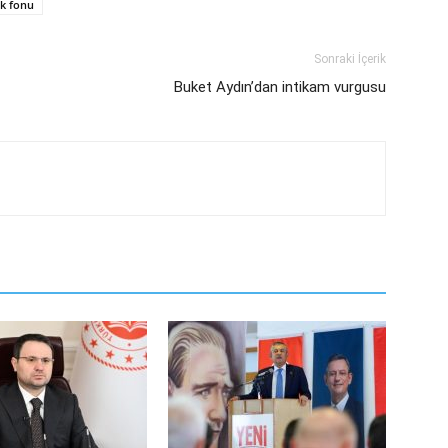
ık fonu
Sonraki İçerik
Buket Aydın’dan intikam vurgusu