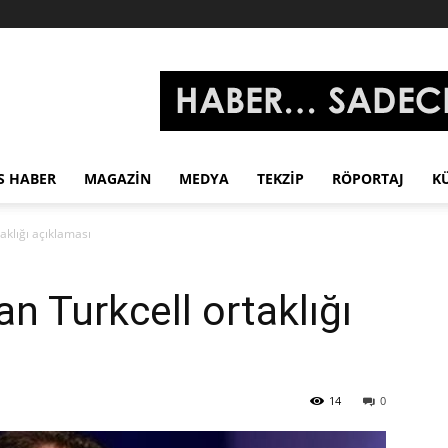
S HABER
MAGAZIN
MEDYA
TEKZIP
RÖPORTAJ
K
aklığı açıklaması
n Turkcell ortaklığı
14
0