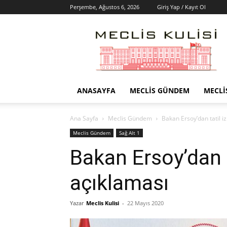
Perşembe, Ağustos 6, 2026
Giriş Yap / Kayıt Ol
Meclis
Kulisi
–
Haber
Portalı
ANASAYFA
MECLIS GÜNDEM
MECLI
Ana Sayfa
Meclis Gündem
Bakan Ersoy’dan tatil i
Meclis Gündem
Sağ Alt 1
Bakan Ersoy’dan t
açıklaması
Yazar
Meclis Kulisi
-
22 Mayıs 2020