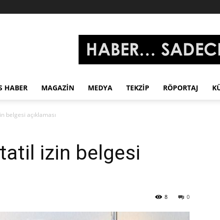
S HABER
MAGAZIN
MEDYA
TEKZIP
RÖPORTAJ
K
zin belgesi açıklaması
atil izin belgesi
8
0