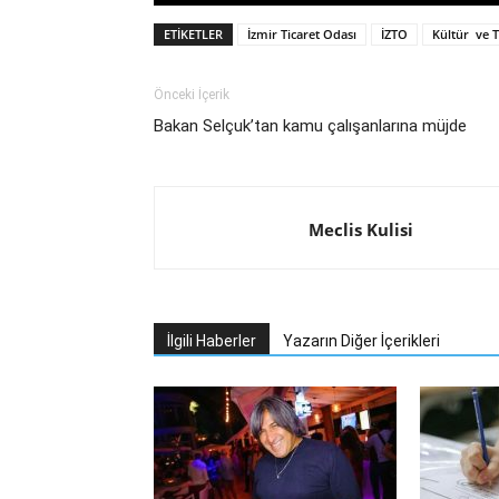
ETIKETLER
İzmir Ticaret Odası
İZTO
Kültür ve 
Önceki İçerik
Bakan Selçuk’tan kamu çalışanlarına müjde
Meclis Kulisi
İlgili Haberler
Yazarın Diğer İçerikleri