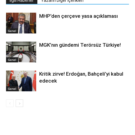
İlgili Haberler
Yazarın Diğer İçerikleri
MHP’den çerçeve yasa açıklaması
Genel
MGK’nın gündemi Terörsüz Türkiye!
Genel
Kritik zirve! Erdoğan, Bahçeli’yi kabul
edecek
Genel