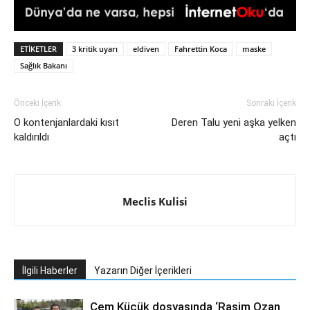
ETIKETLER
3 kritik uyarı
eldiven
Fahrettin Koca
maske
Sağlık Bakanı
Önceki İçerik
Sonraki İçerik
O kontenjanlardaki kısıt
Deren Talu yeni aşka yelken
kaldırıldı
açtı
Meclis Kulisi
İlgili Haberler
Yazarın Diğer İçerikleri
Cem Küçük dosyasında ‘Rasim Ozan