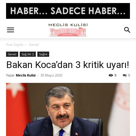
Ana Sayfa
Genel
Genel
Sağ Alt 2
Sağlık
Bakan Koca’dan 3 kritik uyarı!
Yazar
Meclis Kulisi
-
30 Mayıs 2020
9
0