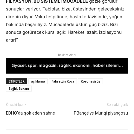
FİLYASYON, BU SİSTEMLİ MÜCADELE
gözle görülür
sonuçlar veriyor. Tablolar, bize, üstesinden geleceksiniz,
direnin diyor. Vaka tespitinde, hasta tedavisinde, yoğun
bakımda başarılıyız. Mücadelede üstün güç biziz. Bizi
sonuca götürecek kural açık: Hareketi azalt, izolasyonu
artır!”
Reklam Alanı
ETIKETLER
açıklama
Fahrettin Koca
Koronavirüs
Sağlık Bakanı
Önceki İçerik
Sonraki İçerik
EDHO’da şok eden sahne
F.Bahçe’ye Muriqi piyangosu