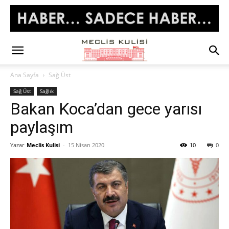
Ana Sayfa
Sağ Üst
Sağ Üst
Sağlık
Bakan Koca’dan gece yarısı
paylaşım
Yazar
Meclis Kulisi
-
15 Nisan 2020
10
0