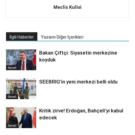
Meclis Kulisi
İlgili Haberler
Yazarın Diğer İçerikleri
Bakan Çiftçi: Siyasetin merkezine
koyduk
Genel
SEEBRIG’in yeni merkezi belli oldu
Genel
Kritik zirve! Erdoğan, Bahçeli’yi kabul
edecek
Genel