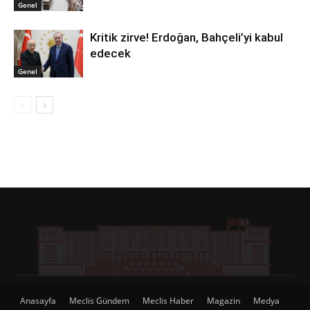
Genel
Kritik zirve! Erdoğan, Bahçeli’yi kabul
edecek
Genel
Anasayfa
Meclis Gündem
Meclis Haber
Magazin
Medya