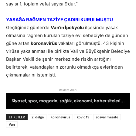
sayısı 1, toplam vefat sayısı 9’dur.”
YASAĞA RAĞMEN TAZİYE ÇADIRI KURULMUŞTU
Geçtiğimiz günlerde
Van’ın İpekyolu
ilçesinde yasak
olmasına rağmen kurulan taziye evi sebebiyle de günden
güne artan
koronavirüs
vakaları görülmüştü. 43 kişinin
virüse yakalanması ile birlikte Vali ve Büyükşehir Belediye
Başkan Vekili de şehir merkezinde riskin arttığını
belirterek, vatandaşların zorunlu olmadıkça evlerinden
çıkmamalarını istemişti.
Reklam Alanı
ETIKETLER
2. dalga
Koronavirüs
kovid19
sosyal mesafe
Van