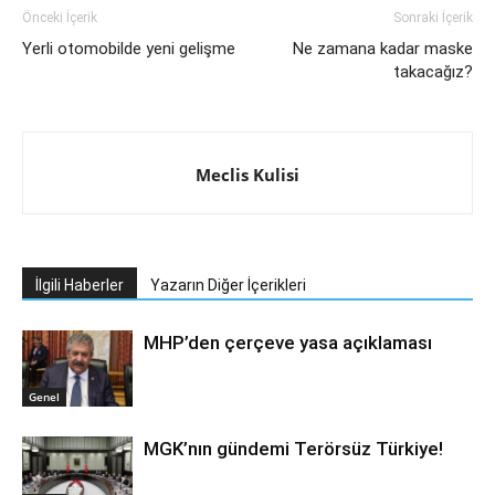
Önceki İçerik
Sonraki İçerik
Yerli otomobilde yeni gelişme
Ne zamana kadar maske
takacağız?
Meclis Kulisi
İlgili Haberler
Yazarın Diğer İçerikleri
MHP’den çerçeve yasa açıklaması
Genel
MGK’nın gündemi Terörsüz Türkiye!