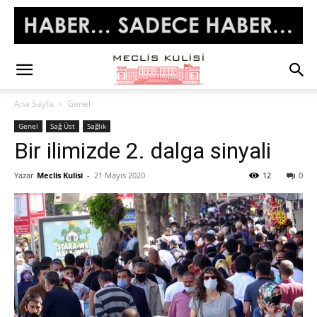
Ana Sayfa
Genel
Genel
Sağ Üst
Sağlık
Bir ilimizde 2. dalga sinyali
Yazar
Meclis Kulisi
-
21 Mayıs 2020
12
0