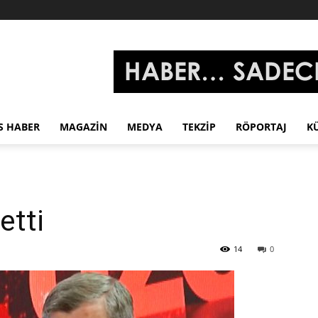
S HABER
MAGAZIN
MEDYA
TEKZIP
RÖPORTAJ
K
etti
14
0