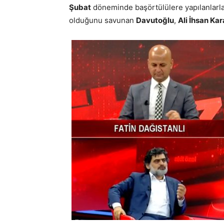
Şubat
döneminde başörtülülere yapılanlarla 
olduğunu savunan
Davutoğlu
,
Ali İhsan Ka