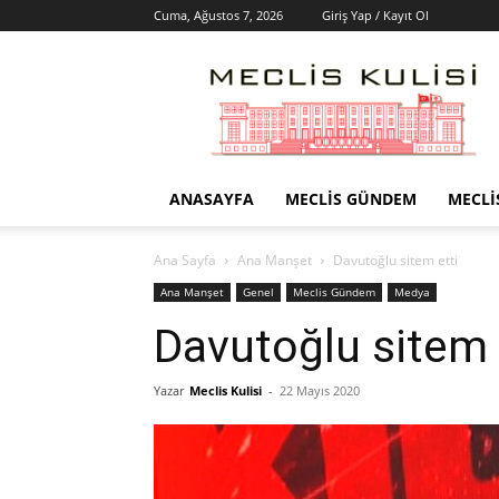
Cuma, Ağustos 7, 2026
Giriş Yap / Kayıt Ol
Meclis
Kulisi
–
Haber
Portalı
ANASAYFA
MECLIS GÜNDEM
MECLI
Ana Sayfa
Ana Manşet
Davutoğlu sitem etti
Ana Manşet
Genel
Meclis Gündem
Medya
Davutoğlu sitem 
Yazar
Meclis Kulisi
-
22 Mayıs 2020