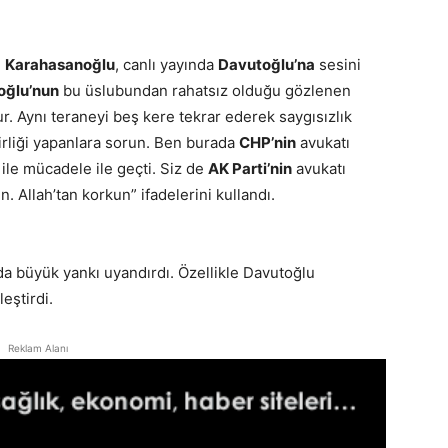
n
Karahasanoğlu
, canlı yayında
Davutoğlu’na
sesini
oğlu’nun
bu üslubundan rahatsız olduğu gözlenen
lur. Aynı teraneyi beş kere tekrar ederek saygısızlık
birliği yapanlara sorun. Ben burada
CHP’nin
avukatı
ile mücadele ile geçti. Siz de
AK Parti’nin
avukatı
n. Allah’tan korkun” ifadelerini kullandı.
da büyük yankı uyandırdı. Özellikle Davutoğlu
eştirdi.
Reklam Alanı