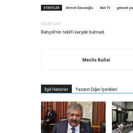
ETIKETLER
Ahmet Davutoğlu
Akit TV
gelecek pa
Önceki İçerik
Bahçeli’nin teklifi karşılık bulmadı
Meclis Kulisi
İlgili Haberler
Yazarın Diğer İçerikleri