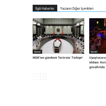
İlgili Haberler
Yazarın Diğer İçerikleri
Genel
Genel
MGK’nın gündemi Terörsüz Türkiye!
Uyuşturucu
iddiası: Kor
gözaltında