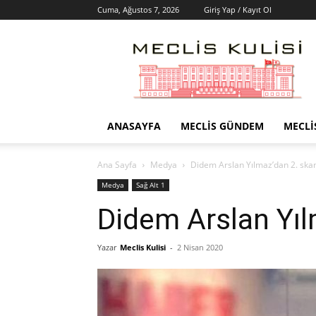
Cuma, Ağustos 7, 2026
Giriş Yap / Kayıt Ol
Meclis
Kulisi
–
Haber
Portalı
ANASAYFA
MECLIS GÜNDEM
MECLI
Ana Sayfa
Medya
Didem Arslan Yılmaz’dan 2. ska
Medya
Sağ Alt 1
Didem Arslan Yıl
Yazar
Meclis Kulisi
-
2 Nisan 2020