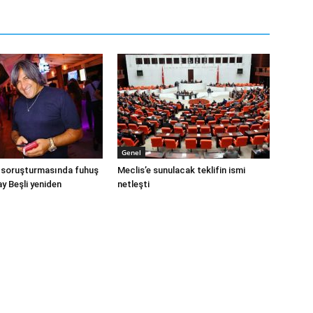
Genel
 soruşturmasında fuhuş
Meclis’e sunulacak teklifin ismi
ay Beşli yeniden
netleşti