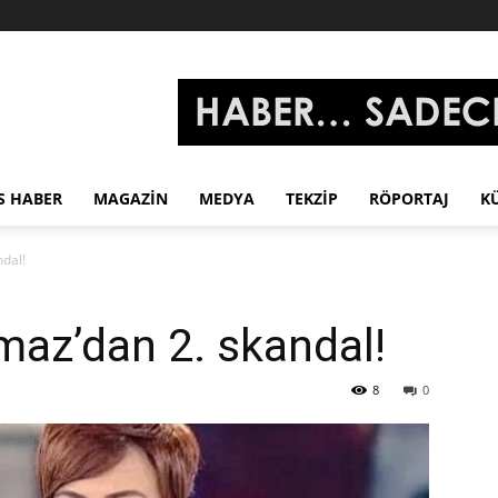
S HABER
MAGAZIN
MEDYA
TEKZIP
RÖPORTAJ
K
ndal!
maz’dan 2. skandal!
8
0