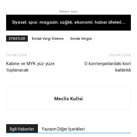
Reklam Alanı
ETIKETLER
Emlak Vergi Ödeme
Emlak Vergisi
Önceki İçerik
Sonraki İçerik
Kabine ve MYK yüz yüze
O kontenjanlardaki kısıt
toplanacak
kaldırıldı
Meclis Kulisi
İlgili Haberler
Yazarın Diğer İçerikleri