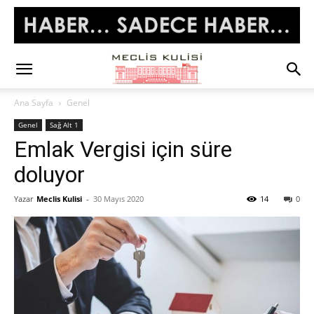
Ana Sayfa
Genel
Genel
Sağ Alt 1
Emlak Vergisi için süre
doluyor
Yazar
Meclis Kulisi
-
30 Mayıs 2020
14
0