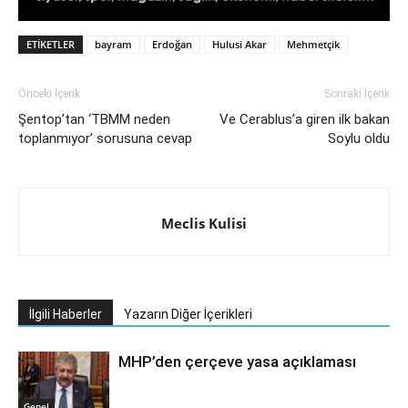
ETIKETLER
bayram
Erdoğan
Hulusi Akar
Mehmetçik
Önceki İçerik
Sonraki İçerik
Şentop’tan ‘TBMM neden
Ve Cerablus’a giren ilk bakan
toplanmıyor’ sorusuna cevap
Soylu oldu
Meclis Kulisi
İlgili Haberler
Yazarın Diğer İçerikleri
MHP’den çerçeve yasa açıklaması
Genel