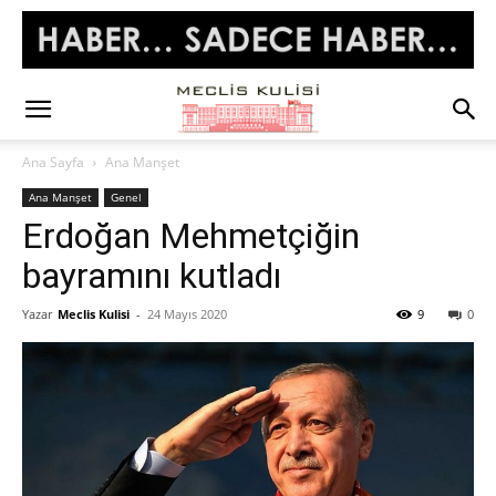
Ana Sayfa
Ana Manşet
Ana Manşet
Genel
Erdoğan Mehmetçiğin
bayramını kutladı
Yazar
Meclis Kulisi
-
24 Mayıs 2020
9
0