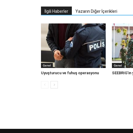
İlgili Haberler
Yazarın Diğer İçerikleri
Genel
Genel
Uyuşturucu ve fuhuş operasyonu
SEEBRIG’in y