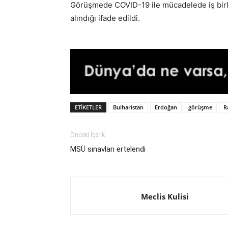
Görüşmede COVID-19 ile mücadelede iş birliği
alındığı ifade edildi.
ETIKETLER
Bulharistan
Erdoğan
görüşme
R
Önceki İçerik
MSÜ sınavları ertelendi
Meclis Kulisi