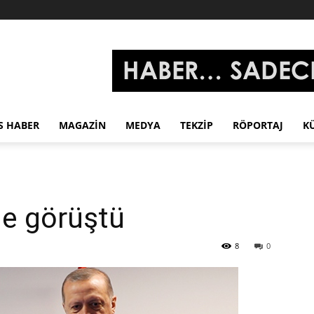
S HABER
MAGAZIN
MEDYA
TEKZIP
RÖPORTAJ
K
le görüştü
8
0