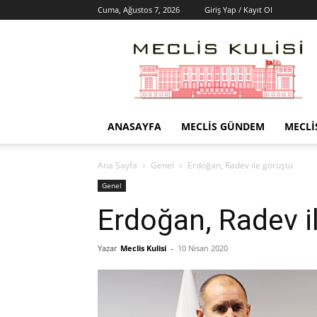
Cuma, Ağustos 7, 2026
Giriş Yap / Kayıt Ol
Meclis
Kulisi
–
Haber
Portalı
ANASAYFA
MECLIS GÜNDEM
MECLI
Ana Sayfa
Genel
Erdoğan, Radev ile görüştü
Genel
Erdoğan, Radev i
Yazar
Meclis Kulisi
-
10 Nisan 2020