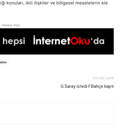
 konuları, ikili ilişkiler ve bölgesel meselelerin ele
Reklam Alanı
adev
Sonraki İçerik
G.Saray istedi F.Bahçe kaptı