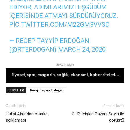
EDIYOR, ADIMLARIMIZI EŞGÜDÜM
IÇERISINDE ATMAYI SÜRDÜRÜYORUZ.
PIC.TWITTER.COM/M22GM3VVSD
— RECEP TAYYIP ERDOĞAN
(@RTERDOGAN)
MARCH 24, 2020
Reklam Alanı
ETIKETLER
Recep Tayyip Erdoğan
Önceki İçerik
Sonraki İçerik
Hulisi Akar’dan maske
CHP, İçişleri Bakanı Soylu ile
açıklaması
görüştü