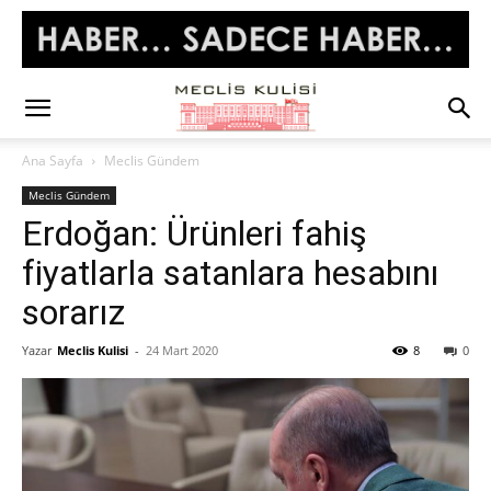
Ana Sayfa
Meclis Gündem
Meclis Gündem
Erdoğan: Ürünleri fahiş
fiyatlarla satanlara hesabını
sorarız
Yazar
Meclis Kulisi
-
24 Mart 2020
8
0