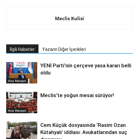
Meclis Kulisi
İlgili Haberler
Yazarın Diğer İçerikleri
YENİ Parti’nin çerçeve yasa kararı belli
oldu
Ana Manşet
Meclis’te yoğun mesai sürüyor!
Ana Manşet
Cem Küçük dosyasında ‘Rasim Ozan
Kütahyalı’ iddiası: Avukatlarından suç