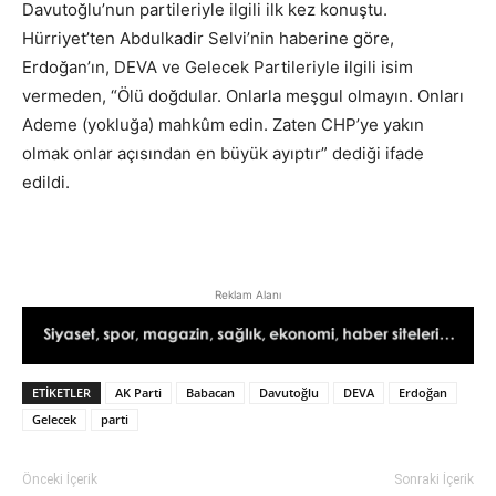
Davutoğlu’nun partileriyle ilgili ilk kez konuştu.
Hürriyet’ten Abdulkadir Selvi’nin haberine göre,
Erdoğan’ın, DEVA ve Gelecek Partileriyle ilgili isim
vermeden, “Ölü doğdular. Onlarla meşgul olmayın. Onları
Ademe (yokluğa) mahkûm edin. Zaten CHP’ye yakın
olmak onlar açısından en büyük ayıptır” dediği ifade
edildi.
Reklam Alanı
ETIKETLER
AK Parti
Babacan
Davutoğlu
DEVA
Erdoğan
Gelecek
parti
Önceki İçerik
Sonraki İçerik