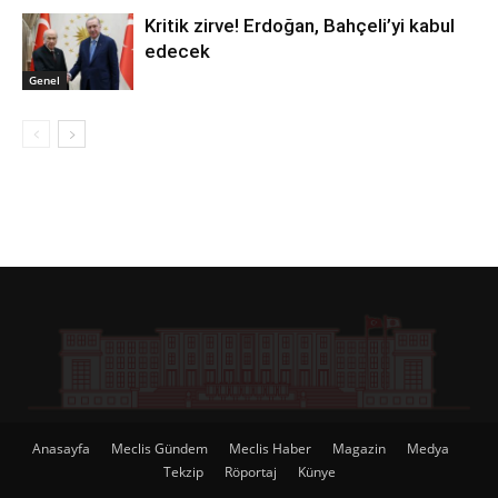
Kritik zirve! Erdoğan, Bahçeli’yi kabul
edecek
Genel
Anasayfa
Meclis Gündem
Meclis Haber
Magazin
Medya
Tekzip
Röportaj
Künye