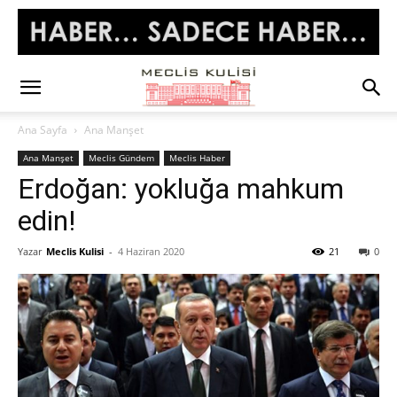
Ana Sayfa
Ana Manşet
Ana Manşet
Meclis Gündem
Meclis Haber
Erdoğan: yokluğa mahkum
edin!
Yazar
Meclis Kulisi
-
4 Haziran 2020
21
0