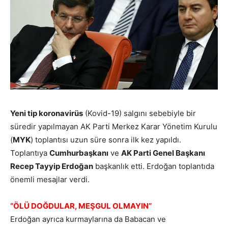
Yeni tip koronavirüs
(Kovid-19) salgını sebebiyle bir
süredir yapılmayan AK Parti Merkez Karar Yönetim Kurulu
(
MYK
) toplantısı uzun süre sonra ilk kez yapıldı.
Toplantıya
Cumhurbaşkanı
ve
AK Parti Genel Başkanı
Recep Tayyip Erdoğan
başkanlık etti. Erdoğan toplantıda
önemli mesajlar verdi.
“ÖLÜ DOĞDULAR, MEŞGUL OLMAYIN”
Erdoğan ayrıca kurmaylarına da Babacan ve