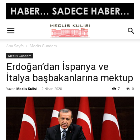
Ana Sayfa
Meclis Gündem
Meclis Gündem
Erdoğan’dan İspanya ve
İtalya başbakanlarına mektup
Yazar
Meclis Kulisi
-
2 Nisan 2020
7
0