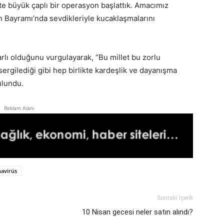
kte büyük çaplı bir operasyon başlattık. Amacımız
 Bayramı’nda sevdikleriyle kucaklaşmalarını
rarlı olduğunu vurgulayarak, “Bu millet bu zorlu
sergilediği gibi hep birlikte kardeşlik ve dayanışma
ulundu.
Reklam Alanı
avirüs
Sonraki İçerik
10 Nisan gecesi neler satın alındı?