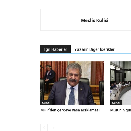
Meclis Kulisi
İlgili Haberler
Yazarın Diğer İçerikleri
Genel
Genel
MHP’den çerçeve yasa açıklaması
MGK’nın gün