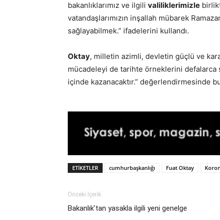
bakanlıklarımız ve ilgili
valiliklerimizle
birli
vatandaşlarımızın inşallah mübarek Ramazan
sağlayabilmek.” ifadelerini kullandı.
Oktay
, milletin azimli, devletin güçlü ve ka
mücadeleyi de tarihte örneklerini defalarca 
içinde kazanacaktır.” değerlendirmesinde b
ETIKETLER
cumhurbaşkanlığı
Fuat Oktay
Koron
Önceki İçerik
Bakanlık’tan yasakla ilgili yeni genelge