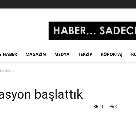
S HABER
MAGAZIN
MEDYA
TEKZIP
RÖPORTAJ
K
başlattık
asyon başlattık
13
0