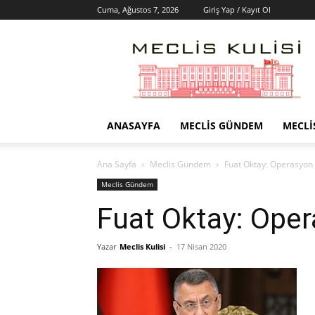
Cuma, Ağustos 7, 2026
Giriş Yap / Kayıt Ol
Meclis
Kulisi
–
Haber
Portalı
ANASAYFA
MECLIS GÜNDEM
MECLI
Ana Sayfa
Meclis Gündem
Fuat Oktay: Operasyon 
Meclis Gündem
Fuat Oktay: Oper
Yazar
Meclis Kulisi
-
17 Nisan 2020