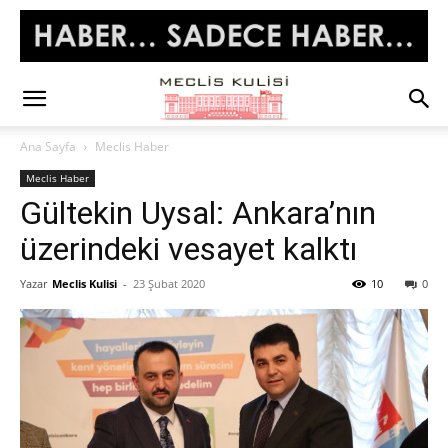
Ana Sayfa
Meclis Haber
Meclis Haber
Gültekin Uysal: Ankara’nın
üzerindeki vesayet kalktı
Yazar
Meclis Kulisi
-
23 Şubat 2020
10
0