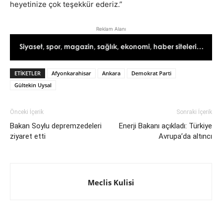
heyetinize çok teşekkür ederiz.”
Reklam Alanı
ETIKETLER
Afyonkarahisar
Ankara
Demokrat Parti
Gültekin Uysal
Önceki İçerik
Sonraki İçerik
Bakan Soylu depremzedeleri
Enerji Bakanı açıkladı: Türkiye
ziyaret etti
Avrupa’da altıncı
Meclis Kulisi