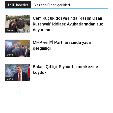
İlgili Haberler
Yazarın Diğer İçerikleri
Cem Küçük dosyasında ‘Rasim Ozan
Kütahyalı’ iddiası: Avukatlarından suç
duyurusu
Genel
MHP ve İYİ Parti arasında yasa
gerginliği
Genel
Bakan Çiftçi: Siyasetin merkezine
koyduk
Genel