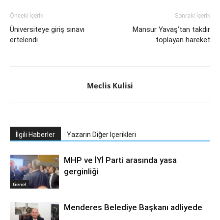
Önceki İçerik
Sonraki İçerik
Üniversiteye giriş sınavı
Mansur Yavaş’tan takdir
ertelendi
toplayan hareket
Meclis Kulisi
İlgili Haberler
Yazarın Diğer İçerikleri
MHP ve İYİ Parti arasında yasa
gerginliği
Genel
Menderes Belediye Başkanı adliyede