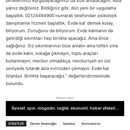
birliklerimizi kurgulayacağımızı da size anlatacağım. Asla
yalnız değilsiniz. Bildiğiniz gibi, dün yeni bir uygulama
başlattık. 02124494900 numaralı telefondan psikolojik
danışmanlık hizmeti başlattık. ‘Evde kal’ demek kolay,
biliyorum. Zorluğunu da biliyorum. Evde kalmanın da
getirdiği sıkıntıları hep birlikte aşacağız. Ama önce
sağlığınız. Siz sıkıntılarınızı bize anlatın ama lütfen yine
de evde kalın, sokağa çıkmayın, toplu araçları
kullanmayın, mecbur olmadıkça, mecburiyeti en üst
seviyede tutarak asla evinizden çıkmayın. Evde kal
İstanbul. Birlikte başaracağız.” değerlendirmesinde
bulundu.
Reklam Alanı
ETIKETLER
Ekrem İmamoğlu
İstanbul
Koronavirüs