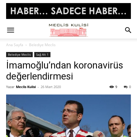
Ana Sayfa
Belediye Meclis
Belediye Meclis
Sağ Alt 1
İmamoğlu’ndan koronavirüs
değerlendirmesi
Yazar
Meclis Kulisi
-
26 Mart 2020
9
0