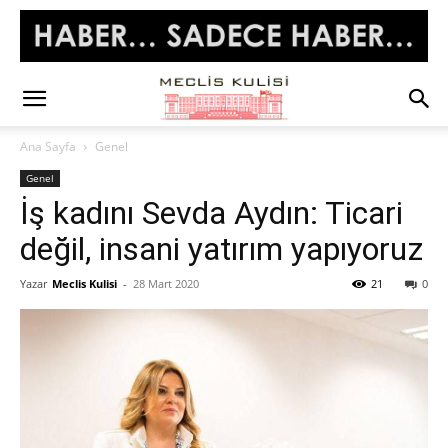
Ana Sayfa
Genel
Genel
İş kadını Sevda Aydın: Ticari
değil, insani yatırım yapıyoruz
Yazar
Meclis Kulisi
-
28 Mart 2020
21
0