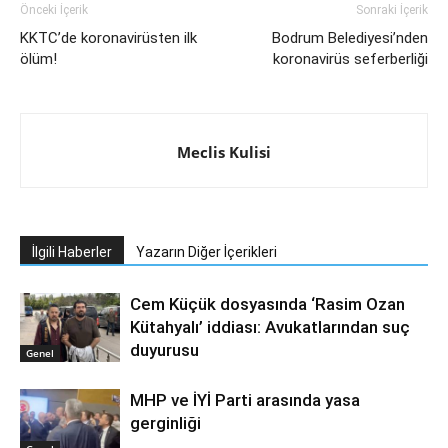
Önceki İçerik
Sonraki İçerik
KKTC’de koronavirüsten ilk
Bodrum Belediyesi’nden
ölüm!
koronavirüs seferberliği
Meclis Kulisi
İlgili Haberler
Yazarın Diğer İçerikleri
Cem Küçük dosyasında ‘Rasim Ozan
Kütahyalı’ iddiası: Avukatlarından suç
duyurusu
Genel
MHP ve İYİ Parti arasında yasa
gerginliği