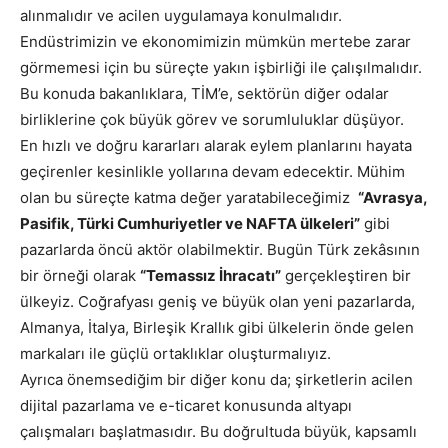
alınmalıdır ve acilen uygulamaya konulmalıdır.
Endüstrimizin ve ekonomimizin mümkün mertebe zarar
görmemesi için bu süreçte yakın işbirliği ile çalışılmalıdır.
Bu konuda bakanlıklara, TİM’e, sektörün diğer odalar
birliklerine çok büyük görev ve sorumluluklar düşüyor.
En hızlı ve doğru kararları alarak eylem planlarını hayata
geçirenler kesinlikle yollarına devam edecektir. Mühim
olan bu süreçte katma değer yaratabileceğimiz
“Avrasya,
Pasifik, Türki Cumhuriyetler ve NAFTA ülkeleri”
gibi
pazarlarda öncü aktör olabilmektir. Bugün Türk zekâsının
bir örneği olarak
“Temassız İhracatı”
gerçekleştiren bir
ülkeyiz. Coğrafyası geniş ve büyük olan yeni pazarlarda,
Almanya, İtalya, Birleşik Krallık gibi ülkelerin önde gelen
markaları ile güçlü ortaklıklar oluşturmalıyız.
Ayrıca önemsediğim bir diğer konu da; şirketlerin acilen
dijital pazarlama ve e-ticaret konusunda altyapı
çalışmaları başlatmasıdır. Bu doğrultuda büyük, kapsamlı