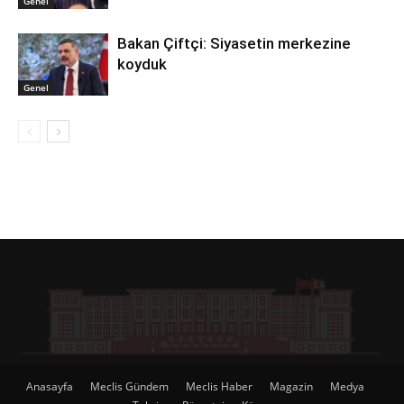
Genel
Bakan Çiftçi: Siyasetin merkezine
koyduk
Genel
Anasayfa
Meclis Gündem
Meclis Haber
Magazin
Medya