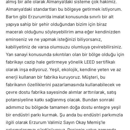
almış bir aile olarak Almanya’daki sisteme çok hakimiz.
Almanya’daki standartları bu bölgeye getirmek istiyorum.
Bartın gibi Erzurum’da imalat konusunda sınırlı bir alt
yapıya sahip bir şehir olduğundan bizim için biraz
maceralı olduğunu söyleyebilirim ama eğer kendinizden
eminseniz ve ne yapmak isteğinizi biliyorsanız,
kabiliyetiniz de varsa olumsuzu olumluya çevirebilirsiniz.
Yan sanayi konusunda sıkıntıları olan bir bölge olduğu için
fabrikayı cazip hale getirmeye yönelik LEED sertifikalı
olarak inşa ediyoruz. Yeşil, ekolojik, kendine yeten ve az
enerji kullanan bir fabrika kuruyoruz. Müşteri, bu
fabrikanın özelliklerini pazarlamasında kullanabilecek ve
çevre dostu fabrika sayesinde alımlar arttırılarak, satış
potansiyeline katkı sağlanmış olacak. Bundan sonraki
adımımız bu bölgede tamamen doğa dostu entegre yeşil
bir endüstri parkı kurmak. Şu anda bu endüstri parkımızla
ilgili olarak Erzurum Valimiz Sayın Okay Memiş’le
çalışmalarımızı sürdürüyoruz. Projenin yakın zamanda