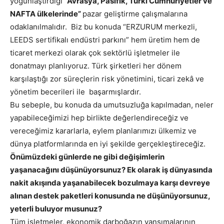
yoğunlaştırdığı
“Avrasya, Pasifik, Türki Cumhuriyetler ve
NAFTA ülkelerinde”
pazar geliştirme çalışmalarına
odaklanılmalıdır. Biz bu konuda “ERZURUM merkezli,
LEEDS sertifikalı endüstri parkını” hem üretim hem de
ticaret merkezi olarak çok sektörlü işletmeler ile
donatmayı planlıyoruz. Türk şirketleri her dönem
karşılaştığı zor süreçlerin risk yönetimini, ticari zekâ ve
yönetim becerileri ile başarmışlardır.
Bu sebeple, bu konuda da umutsuzluğa kapılmadan, neler
yapabileceğimizi hep birlikte değerlendireceğiz ve
vereceğimiz kararlarla, eylem planlarımızı ülkemiz ve
dünya platformlarında en iyi şekilde gerçekleştireceğiz.
Önümüzdeki günlerde ne gibi değişimlerin
yaşanacağını düşünüyorsunuz? Ek olarak iş dünyasında
nakit akışında yaşanabilecek bozulmaya karşı devreye
alınan destek paketleri konusunda ne düşünüyorsunuz,
yeterli buluyor musunuz?
Tüm işletmeler, ekonomik darboğazın yansımalarının