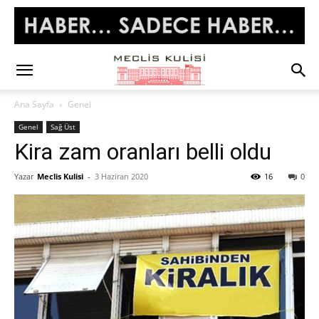
Ana Sayfa
Genel
Genel
Sağ Üst
Kira zam oranları belli oldu
Yazar
Meclis Kulisi
-
3 Haziran 2020
16
0