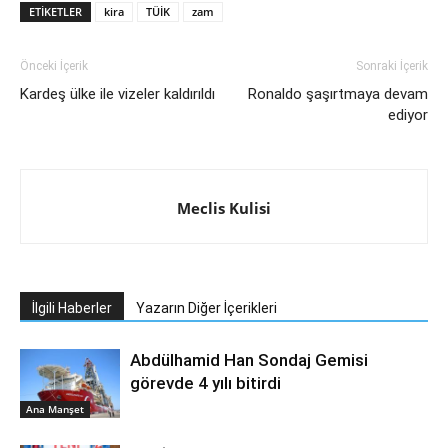
ETIKETLER
kira
TÜİK
zam
Önceki İçerik
Sonraki İçerik
Kardeş ülke ile vizeler kaldırıldı
Ronaldo şaşırtmaya devam
ediyor
Meclis Kulisi
İlgili Haberler
Yazarın Diğer İçerikleri
Abdülhamid Han Sondaj Gemisi
görevde 4 yılı bitirdi
Ana Manşet