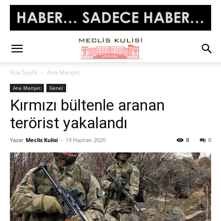
Ana Sayfa
Ana Manşet
Ana Manşet
Genel
Kırmızı bültenle aranan
terörist yakalandı
Yazar
Meclis Kulisi
-
19 Haziran 2020
8
0