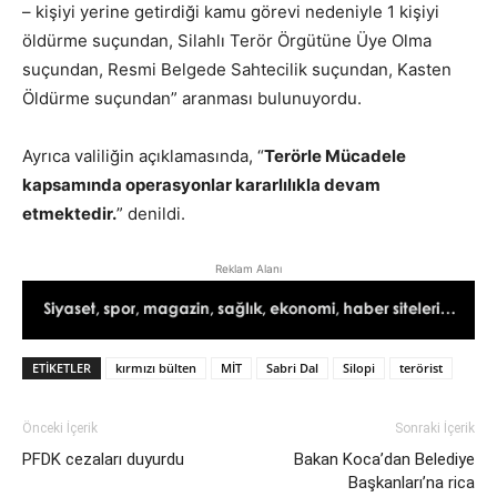
– kişiyi yerine getirdiği kamu görevi nedeniyle 1 kişiyi
öldürme suçundan, Silahlı Terör Örgütüne Üye Olma
suçundan, Resmi Belgede Sahtecilik suçundan, Kasten
Öldürme suçundan” aranması bulunuyordu.
Ayrıca valiliğin açıklamasında, “
Terörle Mücadele
kapsamında operasyonlar kararlılıkla devam
etmektedir.
” denildi.
Reklam Alanı
ETIKETLER
kırmızı bülten
MİT
Sabri Dal
Silopi
terörist
Önceki İçerik
Sonraki İçerik
PFDK cezaları duyurdu
Bakan Koca’dan Belediye
Başkanları’na rica