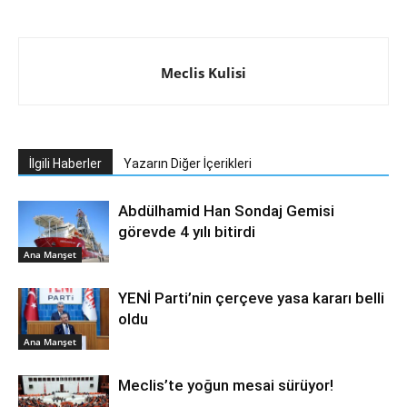
Meclis Kulisi
İlgili Haberler
Yazarın Diğer İçerikleri
Abdülhamid Han Sondaj Gemisi
görevde 4 yılı bitirdi
Ana Manşet
YENİ Parti’nin çerçeve yasa kararı belli
oldu
Ana Manşet
Meclis’te yoğun mesai sürüyor!