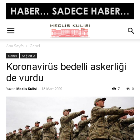
Ana Sayfa
Genel
Genel
Sağ Alt 2
Koronavirüs bedelli askerliği
de vurdu
Yazar
Meclis Kulisi
-
18 Mart 2020
7
0