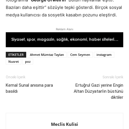
Bazıları daha eşittir” sözüyle tepki gösterdi. Birçok sosyal
medya kullanıcısı da sosyetik kasabın pozunu eleştirdi.
Reklam Alanı
ETIKETLER
Ahmet Mümtaz Taylan
Cem Seymen
instagram
Nusret
poz
Önceki İçerik
Sonraki İçerik
Kemal Sunal anısına para
Ertuğrul Gazi yerine Engin
basıldı
Altan Düzyatan’ın büstünü
diktiler
Meclis Kulisi