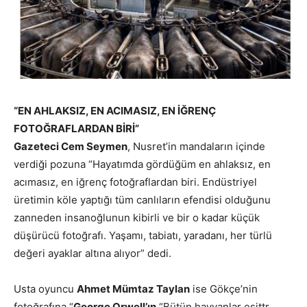
“EN AHLAKSIZ, EN ACIMASIZ, EN İĞRENÇ
FOTOĞRAFLARDAN BİRİ”
Gazeteci Cem Seymen
, Nusret’in mandaların içinde
verdiği pozuna “Hayatımda gördüğüm en ahlaksız, en
acımasız, en iğrenç fotoğraflardan biri. Endüstriyel
üretimin köle yaptığı tüm canlıların efendisi olduğunu
zanneden insanoğlunun kibirli ve bir o kadar küçük
düşürücü fotoğrafı. Yaşamı, tabiatı, yaradanı, her türlü
değeri ayaklar altına alıyor” dedi.
Usta oyuncu
Ahmet Mümtaz Taylan
ise Gökçe’nin
fotoğrafına “
George Orwell’ın
“Bütün hayvanlar eşittr.