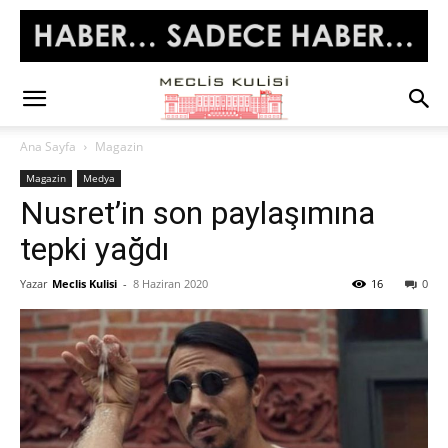
Ana Sayfa
Magazin
Magazin
Medya
Nusret’in son paylaşımına
tepki yağdı
Yazar
Meclis Kulisi
-
8 Haziran 2020
16
0