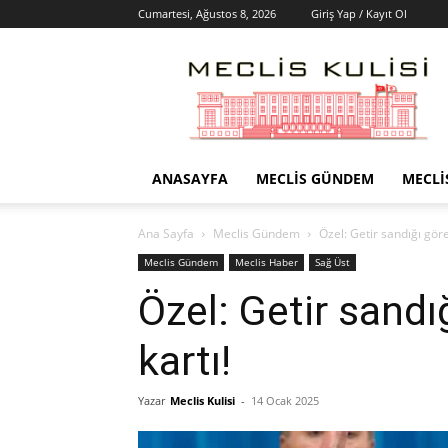
Cumartesi, Ağustos 8, 2026
Giriş Yap / Kayıt Ol
Meclis
Kulisi
–
Haber
Portalı
ANASAYFA
MECLIS GÜNDEM
MECLI
Ana Sayfa
Meclis Gündem
Özel: Getir sandığı göre
Meclis Gündem
Meclis Haber
Sağ Üst
Özel: Getir sandı
kartı!
Yazar
Meclis Kulisi
-
14 Ocak 2025