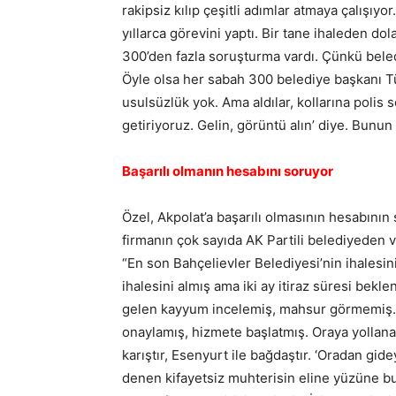
rakipsiz kılıp çeşitli adımlar atmaya çalışı
yıllarca görevini yaptı. Bir tane ihaleden d
300’den fazla soruşturma vardı. Çünkü beled
Öyle olsa her sabah 300 belediye başkanı Türk
usulsüzlük yok. Ama aldılar, kollarına polis 
getiriyoruz. Gelin, görüntü alın’ diye. Bunun
Başarılı olmanın hesabını soruyor
Özel, Akpolat’a başarılı olmasının hesabını
firmanın çok sayıda AK Partili belediyeden v
“En son Bahçelievler Belediyesi’nin ihalesin
ihalesini almış ama iki ay itiraz süresi bek
gelen kayyum incelemiş, mahsur görmemiş. 2
onaylamış, hizmete başlatmış. Oraya yollanan
karıştır, Esenyurt ile bağdaştır. ‘Oradan gi
denen kifayetsiz muhterisin eline yüzüne bul