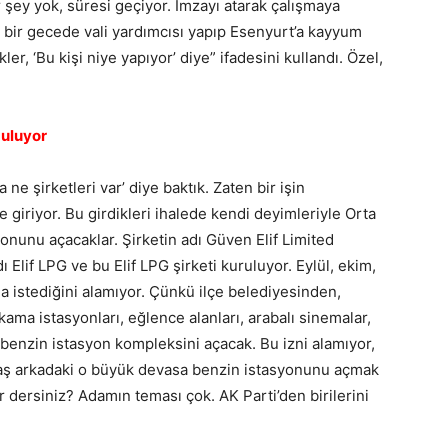
ir şey yok, süresi geçiyor. İmzayı atarak çalışmaya
 bir gecede vali yardımcısı yapıp Esenyurt’a kayyum
ler, ‘Bu kişi niye yapıyor’ diye” ifadesini kullandı. Özel,
buluyor
 ne şirketleri var’ diye baktık. Zaten bir işin
e giriyor. Bu girdikleri ihalede kendi deyimleriyle Orta
onunu açacaklar. Şirketin adı Güven Elif Limited
ı Elif LPG ve bu Elif LPG şirketi kuruluyor. Eylül, ekim,
ma istediğini alamıyor. Çünkü ilçe belediyesinden,
kama istasyonları, eğlence alanları, arabalı sinemalar,
benzin istasyon kompleksini açacak. Bu izni alamıyor,
Aktaş arkadaki o büyük devasa benzin istasyonunu açmak
 dersiniz? Adamın teması çok. AK Parti’den birilerini