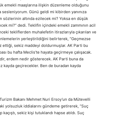
ük emekli maaşlarına ilişkin düzenleme olduğunu
a sesleniyorum. Günü geldi mi kibirden yanınıza
nın sözlerinin altında ezilecek mi? Yoksa en düşük
cek mi?” dedi. Teklifin içindeki emekli zammının acil
ceki tekliflerden muhalefetin itirazlarıyla çıkarılan ve
nlemelerin yerleştirildiğini belirterek, “Geçmezse
 ettiği, sekiz maddeyi doldurmuşlar. AK Parti bu
pası bu hafta Meclis’te hayata geçirmeye çalışacak.
edir, erdem nedir gösterecek. AK Parti buna da
mız kayda geçirecekler. Ben de buradan kayda
e Turizm Bakanı Mehmet Nuri Ersoy’un da Mütevelli
ki yolsuzluk iddialarını gündeme getirerek, “Suç
 kaçıştı, sekiz kişi tutuklandı hapse atıldı. Suç