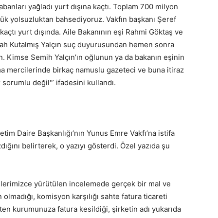
banları yağladı yurt dışına kaçtı. Toplam 700 milyon
üyük yolsuzluktan bahsediyoruz. Vakfın başkanı Şeref
 kaçtı yurt dışında. Aile Bakanının eşi Rahmi Göktaş ve
llah Kutalmış Yalçın suç duyurusundan hemen sonra
sun. Kimse Semih Yalçın’ın oğlunun ya da bakanın eşinin
a mercilerinde birkaç namuslu gazeteci ve buna itiraz
r sorumlu değil'” ifadesini kullandı.
etim Daire Başkanlığı’nın Yunus Emre Vakfı’na istifa
ığını belirterek, o yazıyı gösterdi. Özel yazıda şu
erimizce yürütülen incelemede gerçek bir mal ve
in olmadığı, komisyon karşılığı sahte fatura ticareti
ten kurumunuza fatura kesildiği, şirketin adı yukarıda