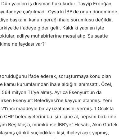
yor. Dün yapılan iş düşman hukukudur. Tayyip Erdoğan
olayı ifadeye çağrılmadı. Oysa ki İBB’de onun döneminde
iye başkanı, kanun gereği ihale sorumlusu değildir.
iye’de ifadeye gider gelir. Kaldı ki yapılan işte
soktular, adliye muhabirlerine mesaj atıp ‘Şu saatte
 kime ne faydası var?”
n sorulduğunu ifade ederek, soruşturmaya konu olan
e kamu kurumlarından ihale aldığını anımsattı. Özel,
i 564 milyon TL’ye almış. Ayrıca Esenyurt’un da
lenirken Esenyurt Belediyesi’ne kayyum atanmış. Yeni
1’inci maddeyle bir ay uzatmasını vermiş. 1 Ocak’ta
 CHP belediyelerini bu işin içine al, hepsini birbirine
deyim Beşiktaş’a, mümkünse İBB’ye.’ Hesabı, Akın Gürlek
aşmış çünkü suçladıkları kişi, ihaleyi açık yapmış,