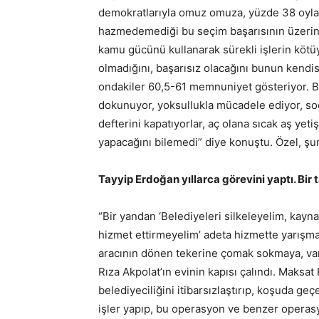
demokratlarıyla omuz omuza, yüzde 38 oyla
hazmedemediği bu seçim başarısının üzerind
kamu gücünü kullanarak sürekli işlerin kötüy
olmadığını, başarısız olacağını bunun kendis
ondakiler 60,5-61 memnuniyet gösteriyor. B
dokunuyor, yoksullukla mücadele ediyor, soğu
defterini kapatıyorlar, aç olana sıcak aş yeti
yapacağını bilemedi” diye konuştu. Özel, şun
Tayyip Erdoğan yıllarca görevini yaptı. Bir
“Bir yandan ‘Belediyeleri silkeleyelim, kayna
hizmet ettirmeyelim’ adeta hizmette yarışm
aracının dönen tekerine çomak sokmaya, v
Rıza Akpolat’ın evinin kapısı çalındı. Maksat
belediyeciliğini itibarsızlaştırıp, koşuda ge
işler yapıp, bu operasyon ve benzer operasyon