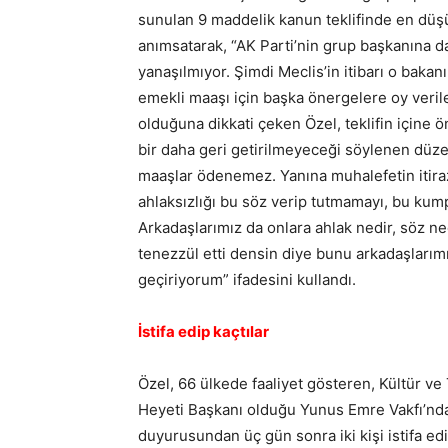
sunulan 9 maddelik kanun teklifinde en düş
anımsatarak, “AK Parti’nin grup başkanına d
yanaşılmıyor. Şimdi Meclis’in itibarı o baka
emekli maaşı için başka önergelere oy verile
olduğuna dikkati çeken Özel, teklifin içine ön
bir daha geri getirilmeyeceği söylenen düze
maaşlar ödenemez. Yanına muhalefetin itiraz
ahlaksızlığı bu söz verip tutmamayı, bu kum
Arkadaşlarımız da onlara ahlak nedir, söz n
tenezzül etti densin diye bunu arkadaşları
geçiriyorum” ifadesini kullandı.
İstifa edip kaçtılar
Özel, 66 ülkede faaliyet gösteren, Kültür v
Heyeti Başkanı olduğu Yunus Emre Vakfı’nda
duyurusundan üç gün sonra iki kişi istifa edip