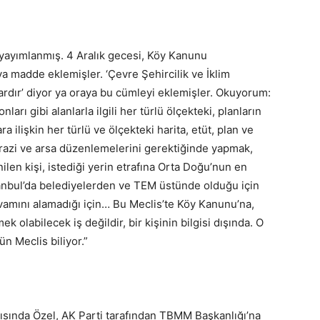
yayımlanmış. 4 Aralık gecesi, Köy Kanunu
a madde eklemişler. ‘Çevre Şehircilik ve İklim
nlardır’ diyor ya oraya bu cümleyi eklemişler. Okuyorum:
nları gibi alanlarla ilgili her türlü ölçekteki, planların
a ilişkin her türlü ve ölçekteki harita, etüt, plan ve
e arazi ve arsa düzenlemelerini gerektiğinde yapmak,
len kişi, istediği yerin etrafına Orta Doğu’nun en
anbul’da belediyelerden ve TEM üstünde olduğu için
vamını alamadığı için… Bu Meclis’te Köy Kanunu’na,
k olabilecek iş değildir, bir kişinin bilgisi dışında. O
ün Meclis biliyor.”
sında Özel, AK Parti tarafından TBMM Başkanlığı’na