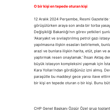
O bir kişi en tepede oturan kişi
12 Aralık 2024 Perşembe, Resmi Gazete’de 
görüşülürken araya son anda bir torba yasay
Değişikliği Bakanlığı’nın görev yetkileri şu
‘Akaryakıt ve sıvılaştırılmış petrol gazı istasyo
yapılmasına ilişkin esasları belirlemek, bunlar
arazi ve bunlara ilişkin harita, etüt, plan v
yaptırmak resen onaylamak.’ İhsan Aktaş deni
büyük istasyon kompleksini yapmak için İst
Kara Yolları’ndan gördüğünüz izni almış. De
paraşütle bu maddeyi gece yarısı ilave ettirme
bir kişi en tepede oturan o bir kişi. Bunu büt
CHP Genel Başkanı Özgür Özel grup toplantı