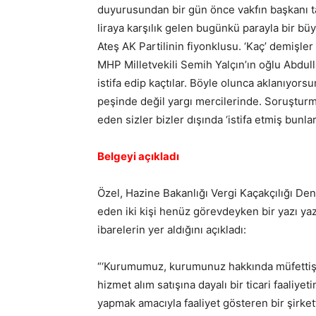
duyurusundan bir gün önce vakfın başkanı ta
liraya karşılık gelen bugünkü parayla bir b
Ateş AK Partilinin fiyonklusu. ‘Kaç’ demişler
MHP Milletvekili Semih Yalçın’ın oğlu Abdu
istifa edip kaçtılar. Böyle olunca aklanıyor
peşinde değil yargı mercilerinde. Soruşturm
eden sizler bizler dışında ‘istifa etmiş bunla
Belgeyi açıkladı
Özel, Hazine Bakanlığı Vergi Kaçakçılığı Den
eden iki kişi henüz görevdeyken bir yazı yazd
ibarelerin yer aldığını açıkladı:
“‘Kurumumuz, kurumunuz hakkında müfettişl
hizmet alım satışına dayalı bir ticari faaliyet
yapmak amacıyla faaliyet gösteren bir şirket