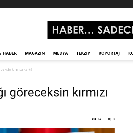
S HABER
MAGAZIN
MEDYA
TEKZIP
RÖPORTAJ
K
ceksin kırmızı kartı!
ğı göreceksin kırmızı
14
0