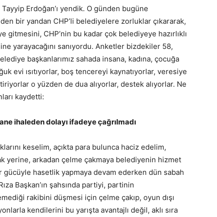
 Tayyip Erdoğan’ı yendik. O günden bugüne
en bir yandan CHP’li belediyelere zorluklar çıkararak,
e gitmesini, CHP’nin bu kadar çok belediyeye hazırlıklı
ine yarayacağını sanıyordu. Anketler bizdekiler 58,
elediye başkanlarımız sahada insana, kadına, çocuğa
k evi ısıtıyorlar, boş tencereyi kaynatıyorlar, veresiye
ştiriyorlar o yüzden de dua alıyorlar, destek alıyorlar. Ne
ları kaydetti:
 tane ihaleden dolayı ifadeye çağrılmadı
klarını keselim, açıkta para bulunca haciz edelim,
ak yerine, arkadan çelme çakmaya belediyenin hizmet
ar gücüyle hasetlik yapmaya devam ederken dün sabah
 Rıza Başkan’ın şahsında partiyi, partinin
çemediği rakibini düşmesi için çelme çakıp, oyun dışı
larla kendilerini bu yarışta avantajlı değil, aklı sıra