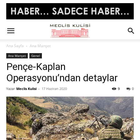
Ana Sayfa
Ana Manşet
Ana Manşet
Genel
Pençe-Kaplan
Operasyonu’ndan detaylar
Yazar
Meclis Kulisi
-
17 Haziran 2020
9
0