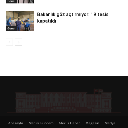
Genel
Bakanlık göz açtırmıyor: 19 tesis
kapatıldı
Genel
Anasayfa
Meclis Gündem
Meclis Haber
Magazin
Medya