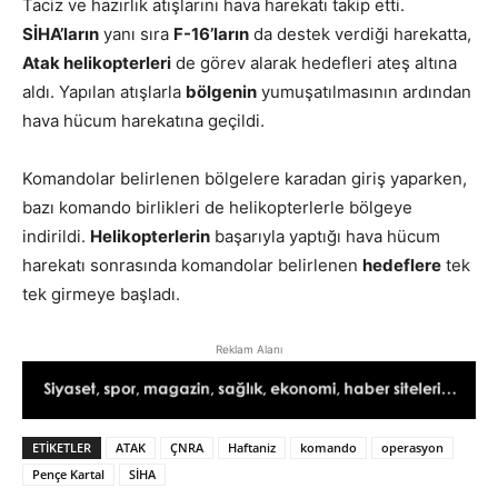
Taciz ve hazırlık atışlarını hava harekatı takip etti.
SİHA’ların
yanı sıra
F-16’ların
da destek verdiği harekatta,
Atak helikopterleri
de görev alarak hedefleri ateş altına
aldı. Yapılan atışlarla
bölgenin
yumuşatılmasının ardından
hava hücum harekatına geçildi.
Komandolar belirlenen bölgelere karadan giriş yaparken,
bazı komando birlikleri de helikopterlerle bölgeye
indirildi.
Helikopterlerin
başarıyla yaptığı hava hücum
harekatı sonrasında komandolar belirlenen
hedeflere
tek
tek girmeye başladı.
Reklam Alanı
ETIKETLER
ATAK
ÇNRA
Haftaniz
komando
operasyon
Pençe Kartal
SİHA