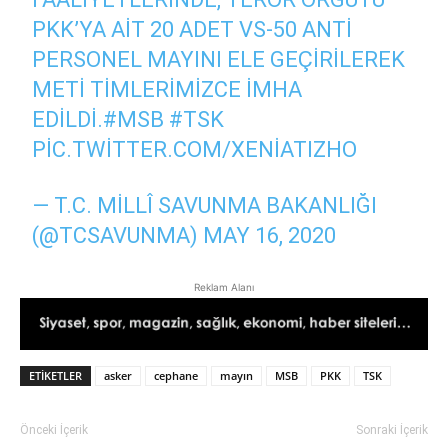
PKK’YA AIT 20 ADET VS-50 ANTI
PERSONEL MAYINI ELE GEÇIRILEREK
METİ TIMLERIMIZCE IMHA
EDILDI.
#MSB
#TSK
PIC.TWITTER.COM/XENIATIZHO
— T.C. MILLÎ SAVUNMA BAKANLIĞI
(@TCSAVUNMA)
MAY 16, 2020
Reklam Alanı
ETIKETLER
asker
cephane
mayın
MSB
PKK
TSK
Önceki İçerik
Sonraki İçerik