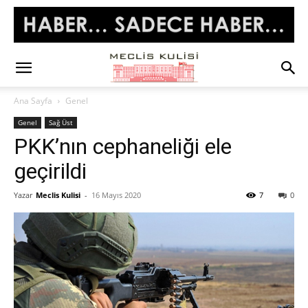
Ana Sayfa
Genel
Genel
Sağ Üst
PKK’nın cephaneliği ele
geçirildi
Yazar
Meclis Kulisi
-
16 Mayıs 2020
7
0