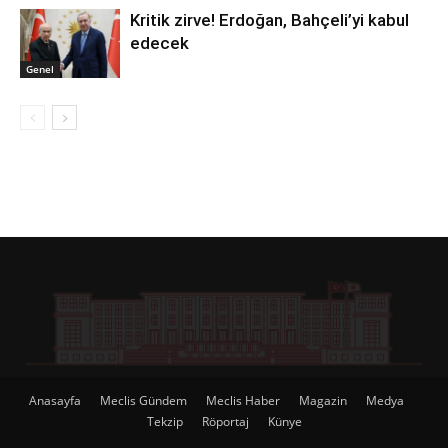
Kritik zirve! Erdoğan, Bahçeli’yi kabul
edecek
Genel
Anasayfa
Meclis Gündem
Meclis Haber
Magazin
Medya
Tekzip
Röportaj
Künye