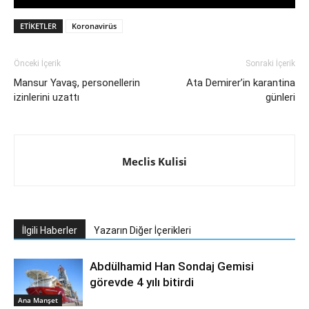
ETIKETLER
Koronavirüs
Önceki İçerik
Sonraki İçerik
Mansur Yavaş, personellerin
Ata Demirer’in karantina
izinlerini uzattı
günleri
Meclis Kulisi
İlgili Haberler
Yazarın Diğer İçerikleri
Abdülhamid Han Sondaj Gemisi
görevde 4 yılı bitirdi
Ana Manşet