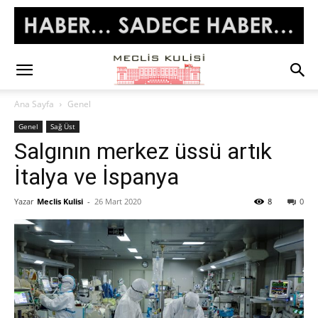
Ana Sayfa
Genel
Genel
Sağ Üst
Salgının merkez üssü artık
İtalya ve İspanya
Yazar
Meclis Kulisi
-
26 Mart 2020
8
0