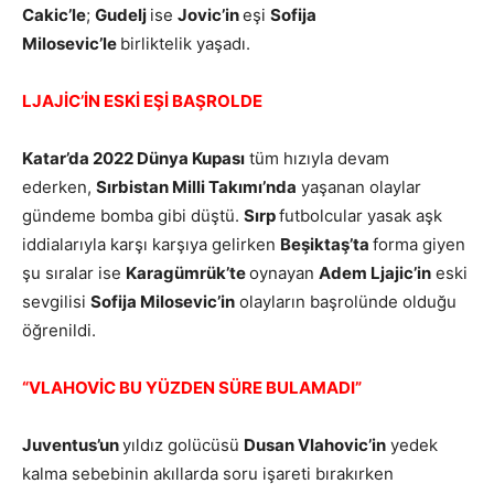
Cakic’le
;
Gudelj
ise
Jovic’in
eşi
Sofija
Milosevic’le
birliktelik yaşadı.
LJAJİC’İN ESKİ EŞİ BAŞROLDE
Katar’da 2022 Dünya Kupası
tüm hızıyla devam
ederken,
Sırbistan Milli Takımı’nda
yaşanan olaylar
gündeme bomba gibi düştü.
Sırp
futbolcular yasak aşk
iddialarıyla karşı karşıya gelirken
Beşiktaş’ta
forma giyen
şu sıralar ise
Karagümrük’te
oynayan
Adem Ljajic’in
eski
sevgilisi
Sofija Milosevic’in
olayların başrolünde olduğu
öğrenildi.
“VLAHOVİC BU YÜZDEN SÜRE BULAMADI”
Juventus’un
yıldız golücüsü
Dusan Vlahovic’in
yedek
kalma sebebinin akıllarda soru işareti bırakırken