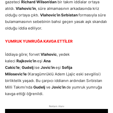
gazeteci
Richard Wilson’dan
bir takım iddialar ortaya
atıldı.
Vlahovic’in
, süre almamasının arkadasında kriz
olduğu ortaya çıktı.
Vlahovic’in Sırbistan
formasıyla süre
bulamamasının sebebinin bahsi geçen yasak aşk skandalı
olduğu iddia ediliyor.
YUMRUK YUMRUĞA KAVGA ETTİLER
İddiaya göre; forvet
Vlahovic
, yedek
kaleci
Rajkovic’in
eşi
Ana
Cakic’le
;
Gudelj
ise
Jovic’in
eşi
Sofija
Milosevic’le
(Karagümrüklü Adem Ljajic eski sevgilisi)
birliktelik yaşadı. Bu çarpıcı iddianın ardından Sırbistan
Milli Takımı’nda
Gudelj
ve
Jovic’in
de yumruk yumruğa
kavga ettiği öğrenildi.
Reklam Alanı