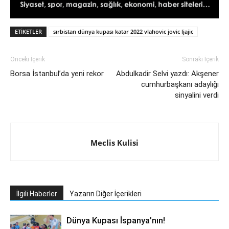
ETIKETLER
sırbistan dünya kupası katar 2022 vlahovic jovic ljajic
Önceki İçerik
Sonraki İçerik
Borsa İstanbul’da yeni rekor
Abdulkadir Selvi yazdı: Akşener
cumhurbaşkanı adaylığı
sinyalini verdi
Meclis Kulisi
İlgili Haberler
Yazarın Diğer İçerikleri
Dünya Kupası İspanya’nın!