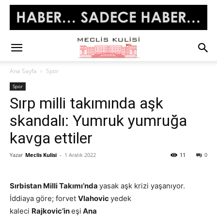
Ana Sayfa
Spor
Spor
Sırp milli takımında aşk
skandalı: Yumruk yumruğa
kavga ettiler
Yazar
Meclis Kulisi
-
1 Aralık 2022
11
0
Sırbistan Milli Takımı’nda
yasak aşk krizi yaşanıyor.
İddiaya göre; forvet
Vlahovic
yedek
kaleci
Rajkovic’in
eşi
Ana