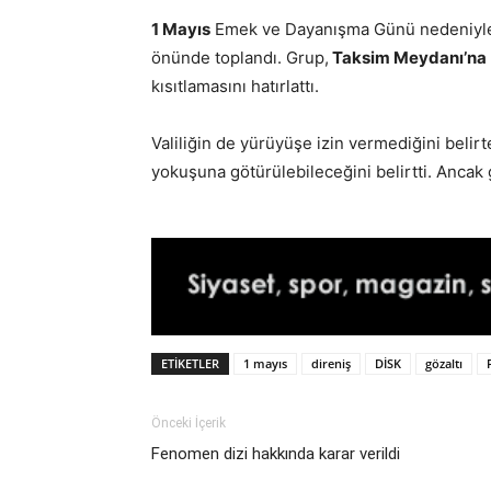
1 Mayıs
Emek ve Dayanışma Günü nedeniy
önünde toplandı. Grup,
Taksim Meydanı’na
kısıtlamasını hatırlattı.
Valiliğin de yürüyüşe izin vermediğini belirt
yokuşuna götürülebileceğini belirtti. Ancak
ETIKETLER
1 mayıs
direniş
DİSK
gözaltı
Önceki İçerik
Fenomen dizi hakkında karar verildi