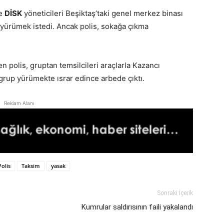
le
DİSK
yöneticileri Beşiktaş’taki genel merkez binası
yürümek istedi. Ancak polis, sokağa çıkma
en polis, gruptan temsilcileri araçlarla Kazancı
 grup yürümekte ısrar edince arbede çıktı.
Reklam Alanı
Polis
Taksim
yasak
Sonraki İçerik
Kumrular saldırısının faili yakalandı