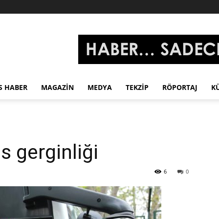
S HABER
MAGAZIN
MEDYA
TEKZIP
RÖPORTAJ
K
s gerginliği
6
0