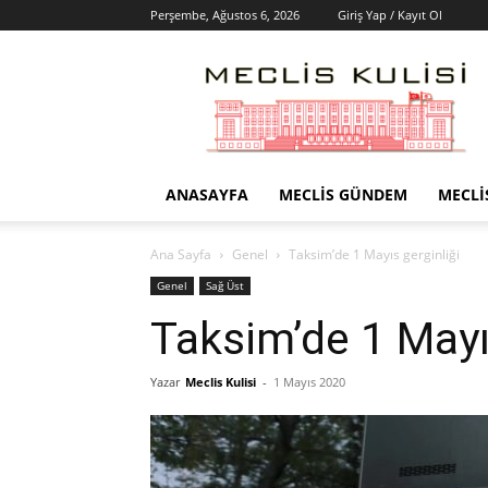
Perşembe, Ağustos 6, 2026
Giriş Yap / Kayıt Ol
Meclis
Kulisi
–
Haber
Portalı
ANASAYFA
MECLIS GÜNDEM
MECLI
Ana Sayfa
Genel
Taksim’de 1 Mayıs gerginliği
Genel
Sağ Üst
Taksim’de 1 Mayı
Yazar
Meclis Kulisi
-
1 Mayıs 2020