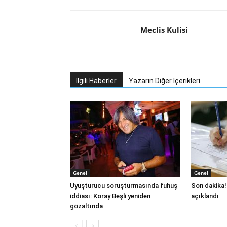
Meclis Kulisi
İlgili Haberler
Yazarın Diğer İçerikleri
Genel
Genel
Uyuşturucu soruşturmasında fuhuş
Son dakika!
iddiası: Koray Beşli yeniden
açıklandı
gözaltında