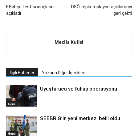
F.Bahçe test sonuçlarını
DSÖ tepki toplayan açıklamayı
açıkladı
geri çekti
Meclis Kulisi
İlgili Haberler
Yazarın Diğer İçerikleri
Uyuşturucu ve fuhuş operasyonu
Genel
SEEBRIG’in yeni merkezi belli oldu
Genel