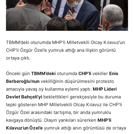
TBMM’deki oturumda MHP’li Milletvekili Olcay Kılavuz’un
CHP’li Özgür Özel’e yumruk attığı ana ilişkin görüntü
ortaya çıktı.
Önceki gün
TBMM’deki
oturumda
CHP’li
vekiller
Enis
Berberoğlu’nun
vekilliğinin düşürülmesini protesto
amacıyla yavaş oy kullanma eylemi yaptı.
MHP Lideri
Devlet Bahçeli’yi
beklettikleri gerekçesiyle bu duruma
tepki gösteren MHP Milletvekili Olcay Kılavuz ile CHP’li
Özgür Özel arasındaki tartışma, bir anda yumruklu
kavgaya dönüştü. Olayın yankıları sürerken
MHP’li
Kılavuz’un Özel’e
yumruk attığı anın görüntüsü de ortaya