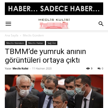
Ana Sayfa
Meclis Gündem
Meclis Gündem
Meclis Haber
Sağ Üst
TBMM’de yumruk anının
görüntüleri ortaya çıktı
Yazar
Meclis Kulisi
-
11 Haziran 2020
9
0