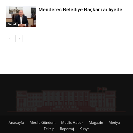
Menderes Belediye Başkanı adliyede
Genel
Anasayfa
Meclis Gündem
Meclis Haber
Magazin
Medya
Tekzip
Röportaj
Künye