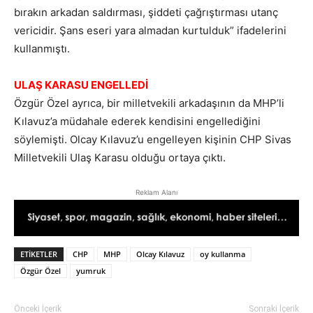
bırakın arkadan saldırması, şiddeti çağrıştırması utanç
vericidir. Şans eseri yara almadan kurtulduk” ifadelerini
kullanmıştı.
ULAŞ KARASU ENGELLEDİ
Özgür Özel ayrıca, bir milletvekili arkadaşının da MHP’li
Kılavuz’a müdahale ederek kendisini engellediğini
söylemişti. Olcay Kılavuz’u engelleyen kişinin CHP Sivas
Milletvekili Ulaş Karasu olduğu ortaya çıktı.
Reklam Alanı
ETIKETLER
CHP
MHP
Olcay Kılavuz
oy kullanma
Özgür Özel
yumruk
Önceki İçerik
Sonraki İçerik