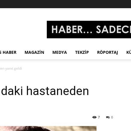
S HABER
MAGAZIN
MEDYA
TEKZIP
RÖPORTAJ
K
en yanıt geldi
ndaki hastaneden
7
0