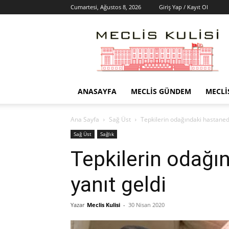
Cumartesi, Ağustos 8, 2026
Giriş Yap / Kayıt Ol
Meclis
Kulisi
–
Haber
Portalı
ANASAYFA
MECLIS GÜNDEM
MECLI
Ana Sayfa
Sağ Üst
Tepkilerin odağındaki hastaned
Sağ Üst
Sağlık
Tepkilerin odağı
yanıt geldi
Yazar
Meclis Kulisi
-
30 Nisan 2020