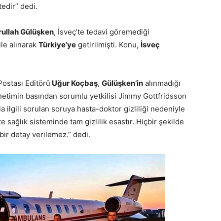
edir” dedi.
ullah Gülüşken
, İsveç’te tedavi göremediği
ile alınarak
Türkiye’ye
getirilmişti. Konu,
İsveç
ostası Editörü
Uğur Koçbaş
,
Gülüşken’in
alınmadığı
netimin basından sorumlu yetkilisi Jimmy Gottfridsson
la ilgili sorulan soruya hasta-doktor gizliliği nedeniyle
’te sağlık sisteminde tam gizlilik esastır. Hiçbir şekilde
i bir detay verilemez.” dedi.