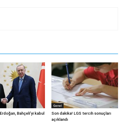
Genel
! Erdoğan, Bahçeli’yi kabul
Son dakika! LGS tercih sonuçları
açıklandı