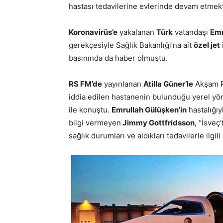
hastası tedavilerine evlerinde devam etmekt
Koronavirüs’e
yakalanan
Türk
vatandaşı
Emr
gerekçesiyle Sağlık Bakanlığı’na ait
özel jet
basınında da haber olmuştu.
RS FM’de
yayınlanan
Atilla Güner’le
Akşam P
iddia edilen hastanenin bulunduğu yerel yö
ile konuştu.
Emrullah Gülüşken’in
hastalığıy
bilgi vermeyen
Jimmy Gottfridsson
, “İsveç
sağlık durumları ve aldıkları tedavilerle ilgil