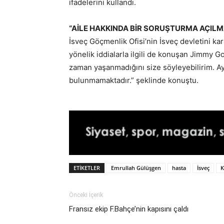
ifadelerini kullandı.
“AİLE HAKKINDA BİR SORUŞTURMA AÇILM
İsveç Göçmenlik Ofisi’nin İsveç devletini ka
yönelik iddialarla ilgili de konuşan Jimmy Go
zaman yaşanmadığını size söyleyebilirim. Ay
bulunmamaktadır.” şeklinde konuştu.
ETIKETLER
Emrullah Gülüşgen
hasta
İsveç
K
Önceki İçerik
Fransız ekip F.Bahçe’nin kapısını çaldı