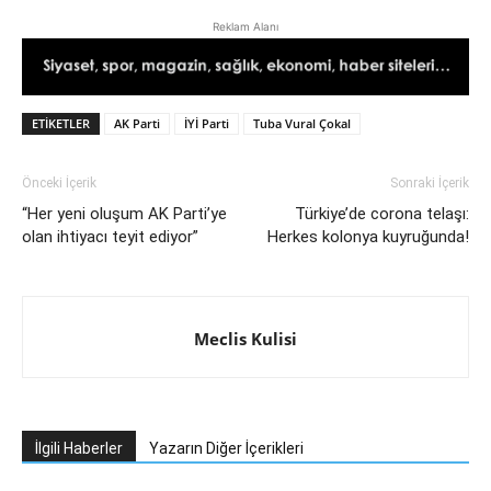
Reklam Alanı
ETIKETLER
AK Parti
İYİ Parti
Tuba Vural Çokal
Önceki İçerik
Sonraki İçerik
“Her yeni oluşum AK Parti’ye
Türkiye’de corona telaşı:
olan ihtiyacı teyit ediyor”
Herkes kolonya kuyruğunda!
Meclis Kulisi
İlgili Haberler
Yazarın Diğer İçerikleri