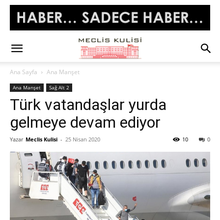
Ana Sayfa
Ana Manşet
Ana Manşet
Sağ Alt 2
Türk vatandaşlar yurda
gelmeye devam ediyor
Yazar
Meclis Kulisi
-
25 Nisan 2020
10
0