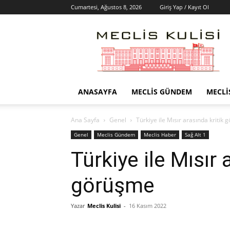
Cumartesi, Ağustos 8, 2026
Giriş Yap / Kayıt Ol
Meclis
Kulisi
–
Haber
Portalı
ANASAYFA
MECLIS GÜNDEM
MECLI
Ana Sayfa
Genel
Türkiye ile Mısır arasında kritik
Genel
Meclis Gündem
Meclis Haber
Sağ Alt 1
Türkiye ile Mısır 
görüşme
Yazar
Meclis Kulisi
-
16 Kasım 2022