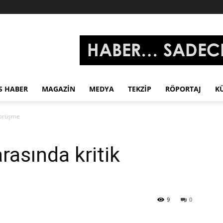
S HABER
MAGAZIN
MEDYA
TEKZIP
RÖPORTAJ
K
 görüşme
arasında kritik
9
0