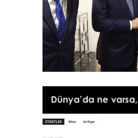
ETIKETLER
Mısır
türkiye