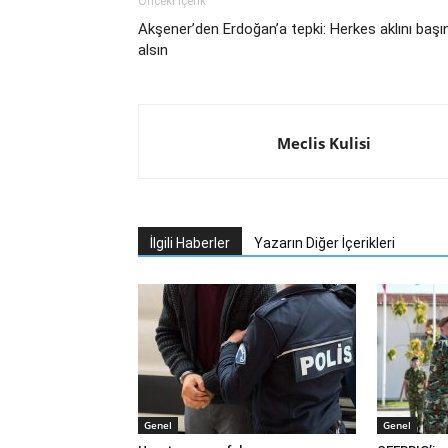
Önceki İçerik
Akşener’den Erdoğan’a tepki: Herkes aklını başı
alsın
Meclis Kulisi
İlgili Haberler
Yazarın Diğer İçerikleri
Genel
Genel