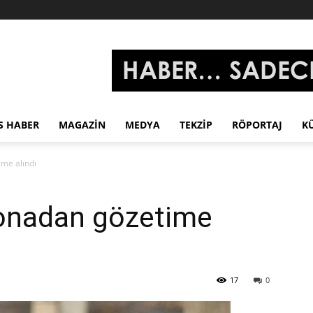
S HABER
MAGAZIN
MEDYA
TEKZIP
RÖPORTAJ
K
me alındı
onadan gözetime
17
0