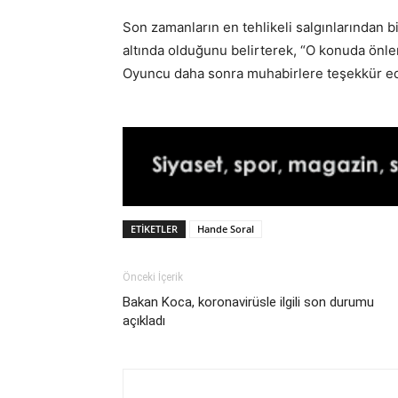
Son zamanların en tehlikeli salgınlarından bi
altında olduğunu belirterek, “O konuda önl
Oyuncu daha sonra muhabirlere teşekkür e
ETIKETLER
Hande Soral
Önceki İçerik
Bakan Koca, koronavirüsle ilgili son durumu
açıkladı