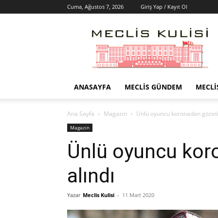
Cuma, Ağustos 7, 2026
Giriş Yap / Kayıt Ol
Meclis
Kulisi
–
Haber
Portalı
ANASAYFA
MECLIS GÜNDEM
MECLI
Ana Sayfa
Magazin
Ünlü oyuncu koronadan gözeti
Magazin
Ünlü oyuncu kor
alındı
Yazar
Meclis Kulisi
-
11 Mart 2020