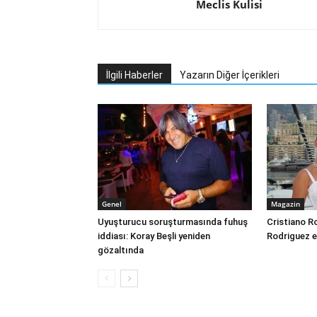
Meclis Kulisi
İlgili Haberler
Yazarın Diğer İçerikleri
Genel
Magazin
Uyuşturucu soruşturmasında fuhuş
Cristiano R
iddiası: Koray Beşli yeniden
Rodriguez e
gözaltında