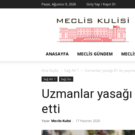
Pazar, Ağustos 9, 2026
Giriş Yap / Kayıt Ol
Meclis
Kulisi
–
Haber
Portalı
ANASAYFA
MECLIS GÜNDEM
MECLI
Ana Sayfa
Sağ Alt 1
Uzmanlar yasağı 81 ile yaymayı
Sağ Alt 1
Sağ Üst
Uzmanlar yasağı 
etti
Yazar
Meclis Kulisi
-
17 Haziran 2020