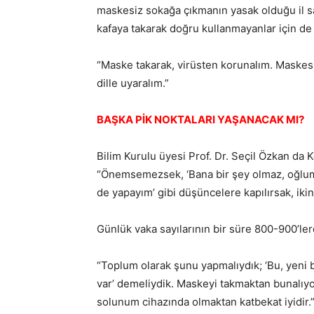
maskesiz sokağa çıkmanın yasak olduğu il say
kafaya takarak doğru kullanmayanlar için de
“Maske takarak, virüsten korunalım. Maskesi
dille uyaralım.”
BAŞKA PİK NOKTALARI YAŞANACAK MI?
Bilim Kurulu üyesi Prof. Dr. Seçil Özkan da Ko
“Önemsemezsek, ‘Bana bir şey olmaz, oğlu
de yapayım’ gibi düşüncelere kapılırsak, ikinc
Günlük vaka sayılarının bir süre 800-900’lerde
“Toplum olarak şunu yapmalıydık; ‘Bu, yeni 
var’ demeliydik. Maskeyi takmaktan bunalıy
solunum cihazında olmaktan katbekat iyidir.