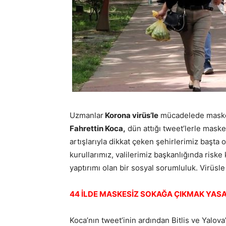
Uzmanlar
Korona virüs’le
mücadelede maske 
Fahrettin Koca,
dün attığı tweet’lerle mask
artışlarıyla dikkat çeken şehirlerimiz başta o
kurullarımız, valilerimiz başkanlığında risk
yaptırımı olan bir sosyal sorumluluk. Virüsl
44 İLDE MASKESİZ SOKAĞA ÇIKMAK YAS
Koca’nın tweet’inin ardından Bitlis ve Yalo