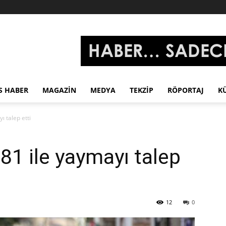
S HABER
MAGAZIN
MEDYA
TEKZIP
RÖPORTAJ
K
 talep etti
81 ile yaymayı talep
12
0