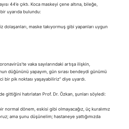
ısı 44’e çıktı. Koca maskeyi çene altına, bileğe,
 bir uyarıda bulundu:
z dolaşanları, maske takıyormuş gibi yapanları uygun
ronavirüs’te vaka sayılarındaki artışa ilişkin,
mun düğününü yapayım, gün sırası bendeydi günümü
i bir pik noktası yaşayabiliriz” diye uyardı.
 gittiğini hatırlatan Prof. Dr. Özkan, şunları söyledi:
bir normal dönem, eskisi gibi olmayacağız, üç kuralımız
oruz; ama şunu düşünelim; hastaneye yattığımızda
”