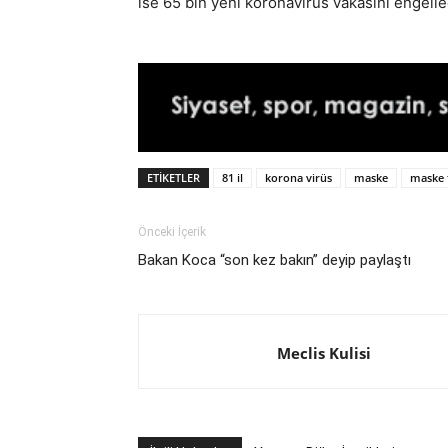
ise 65 bin yeni koronavirüs vakasını engelle
ETIKETLER
81 il
korona virüs
maske
maske
Önceki İçerik
Bakan Koca “son kez bakın” deyip paylaştı
Meclis Kulisi