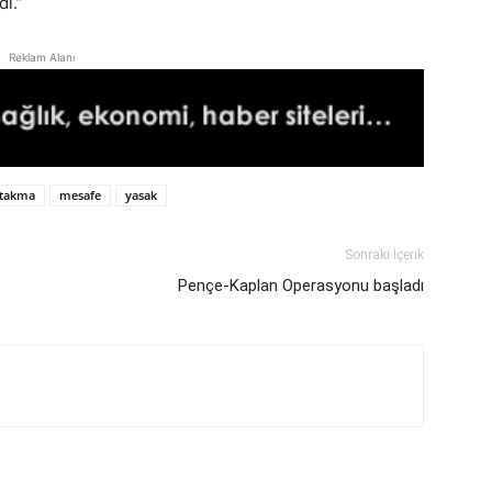
di.”
Reklam Alanı
 takma
mesafe
yasak
Sonraki İçerik
Pençe-Kaplan Operasyonu başladı