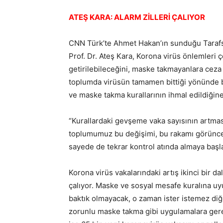
ATEŞ KARA: ALARM ZİLLERİ ÇALIYOR
CNN Türk’te Ahmet Hakan’ın sunduğu Tarafs
Prof. Dr. Ateş Kara, Korona virüs önlemler
getirilebileceğini, maske takmayanlara ceza
toplumda virüsün tamamen bittiği yönünde 
ve maske takma kurallarının ihmal edildiğine 
“Kurallardaki gevşeme vaka sayısının artm
toplumumuz bu değişimi, bu rakamı görünce
sayede de tekrar kontrol atında almaya başla
Korona virüs vakalarındaki artış ikinci bir da
çalıyor. Maske ve sosyal mesafe kuralına uyul
baktık olmayacak, o zaman ister istemez di
zorunlu maske takma gibi uygulamalara gerek