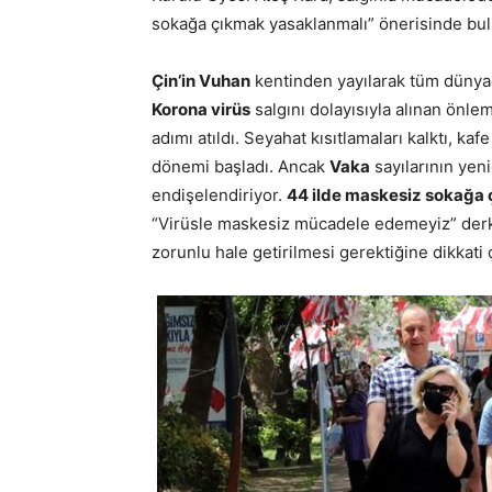
sokağa çıkmak yasaklanmalı” önerisinde bu
Çin’in Vuhan
kentinden yayılarak tüm dünyad
Korona virüs
salgını dolayısıyla alınan önle
adımı atıldı. Seyahat kısıtlamaları kalktı, ka
dönemi başladı. Ancak
Vaka
sayılarının yen
endişelendiriyor.
44 ilde maskesiz sokağa
“Virüsle maskesiz mücadele edemeyiz” der
zorunlu hale getirilmesi gerektiğine dikkati 