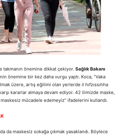
takmanın önemine dikkat çekiyor.
Sağlık Bakanı
enin önemine bir kez daha vurgu yaptı. Koca, “Vaka
lmak üzere, artış eğilimi olan yerlerde il hıfzıssıhha
e karşı kararlar almaya devam ediyor. 42 ilimizde maske,
e maskesiz mücadele edemeyiz” ifadelerini kullandı.
AK
va’da da maskesiz sokağa çıkmak yasaklandı. Böylece