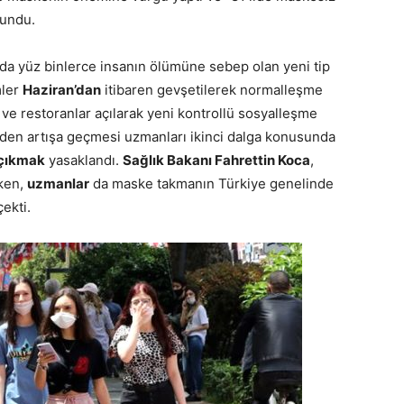
lundu.
a yüz binlerce insanın ölümüne sebep olan yeni tip
mler
Haziran’dan
itibaren gevşetilerek normalleşme
fe ve restoranlar açılarak yeni kontrollü sosyalleşme
iden artışa geçmesi uzmanları ikinci dalga konusunda
 çıkmak
yasaklandı.
Sağlık Bakanı Fahrettin Koca
,
ken,
uzmanlar
da maske takmanın Türkiye genelinde
çekti.