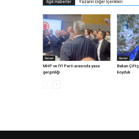
İlgili Haberler
Yazarın Diğer İçerikleri
Genel
Genel
MHP ve İYİ Parti arasında yasa
Bakan Çiftç
gerginliği
koyduk