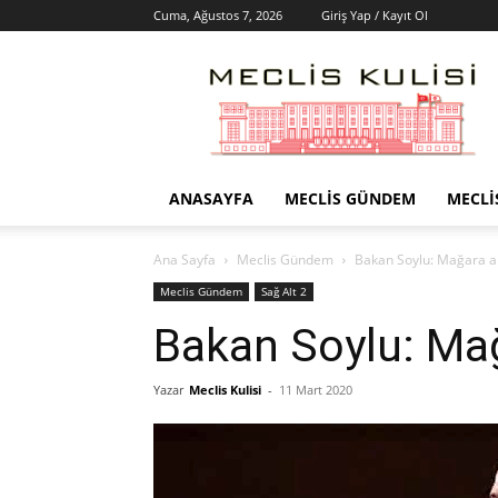
Cuma, Ağustos 7, 2026
Giriş Yap / Kayıt Ol
Meclis
Kulisi
–
Haber
Portalı
ANASAYFA
MECLIS GÜNDEM
MECLI
Ana Sayfa
Meclis Gündem
Bakan Soylu: Mağara a
Meclis Gündem
Sağ Alt 2
Bakan Soylu: Ma
Yazar
Meclis Kulisi
-
11 Mart 2020