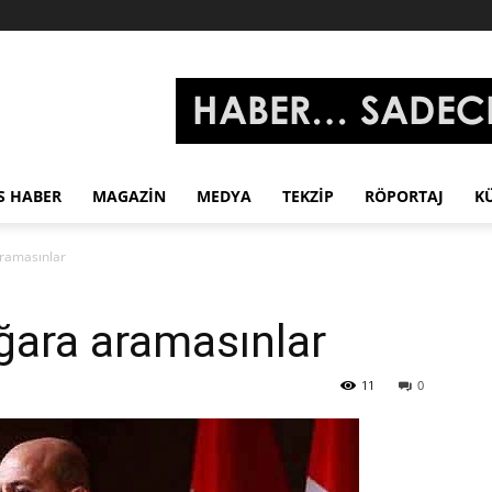
S HABER
MAGAZIN
MEDYA
TEKZIP
RÖPORTAJ
K
ramasınlar
ğara aramasınlar
11
0