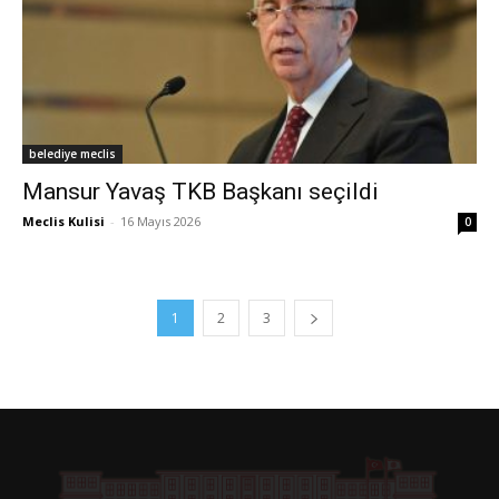
belediye meclis
Mansur Yavaş TKB Başkanı seçildi
Meclis Kulisi
-
16 Mayıs 2026
0
1
2
3