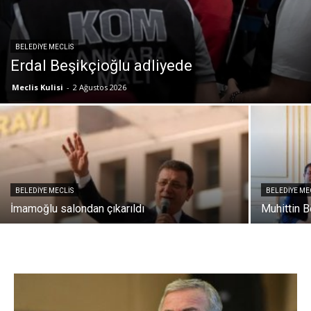
BELEDIYE MECLIS
Erdal Beşikçioğlu adliyede
Meclis Kulisi
-
2 Ağustos 2026
BELEDIYE MECLIS
BELEDIYE ME
İmamoğlu salondan çıkarıldı
Muhittin B