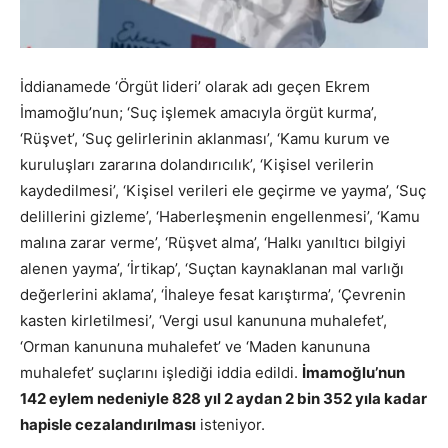
İddianamede ‘Örgüt lideri’ olarak adı geçen Ekrem
İmamoğlu’nun; ‘Suç işlemek amacıyla örgüt kurma’,
‘Rüşvet’, ‘Suç gelirlerinin aklanması’, ‘Kamu kurum ve
kuruluşları zararına dolandırıcılık’, ‘Kişisel verilerin
kaydedilmesi’, ‘Kişisel verileri ele geçirme ve yayma’, ‘Suç
delillerini gizleme’, ‘Haberleşmenin engellenmesi’, ‘Kamu
malına zarar verme’, ‘Rüşvet alma’, ‘Halkı yanıltıcı bilgiyi
alenen yayma’, ‘İrtikap’, ‘Suçtan kaynaklanan mal varlığı
değerlerini aklama’, ‘İhaleye fesat karıştırma’, ‘Çevrenin
kasten kirletilmesi’, ‘Vergi usul kanununa muhalefet’,
‘Orman kanununa muhalefet’ ve ‘Maden kanununa
muhalefet’ suçlarını işlediği iddia edildi.
İmamoğlu’nun
142 eylem nedeniyle 828 yıl 2 aydan 2 bin 352 yıla kadar
hapisle cezalandırılması
isteniyor.