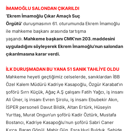
İMAMOĞLU SALONDAN ÇIKARILDI
‘Ekrem İmamoğlu Çıkar Amaçlı Suç
Örgütü’
duruşmasının 61. oturumunda Ekrem İmamoğlu
ile mahkeme başkanı arasında tartışma
yaşandı.
Mahkeme başkanı CMK’nın 203. maddesini
uyguladığını söyleyerek Ekrem İmamoğlu’nun salondan
çıkarılmasına karar verdi.
İLK DURUŞMADAN BU YANA 51 SANIK TAHLİYE OLDU
Mahkeme heyeti geçtiğimiz celselerde, sanıklardan İBB
Özel Kalem Müdürü Kadriye Kasapoğlu, Özgür Karabat’ın
şoförü Sırrı Küçük, Ağaç A.Ş çalışanı Fatih Yağcı, iş insanı
Ali Üner, iş insanı Evren Şirolu, iş insanı Ebubekir Akın,
İSPER personeli Davut Bildik, Altan Ertürk, Hüseyin
Yurttaş, Murat Ongun’un şoförü Kadir Öztürk, Mustafa
Bostancı, Kadriye Kasapoğlu’nun şoförü Sabri Caner
Kırca, Baran Gönül, Mahir Gün, Esra Huri Bulduk, Şehide