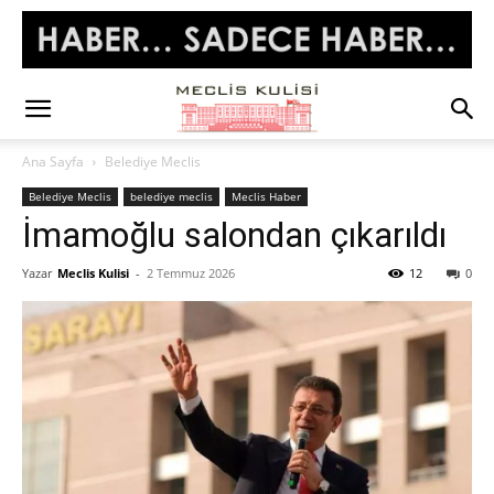
Ana Sayfa
Belediye Meclis
Belediye Meclis
belediye meclis
Meclis Haber
İmamoğlu salondan çıkarıldı
Yazar
Meclis Kulisi
-
2 Temmuz 2026
12
0