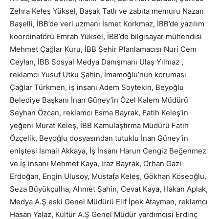
Zehra Keleş Yüksel, Başak Tatlı ve zabıta memuru Nazan
Başelli, İBB’de veri uzmanı İsmet Korkmaz, İBB’de yazılım
koordinatörü Emrah Yüksel, İBB’de bilgisayar mühendisi
Mehmet Çağlar Kuru, İBB Şehir Planlamacısı Nuri Cem
Ceylan, İBB Sosyal Medya Danışmanı Ulaş Yılmaz ,
reklamcı Yusuf Utku Şahin, İmamoğlu’nun koruması
Çağlar Türkmen, iş insanı Adem Soytekin, Beyoğlu
Belediye Başkanı İnan Güney’in Özel Kalem Müdürü
Seyhan Özcan, reklamcı Esma Bayrak, Fatih Keleş’in
yeğeni Murat Keleş, İBB Kamulaştırma Müdürü Fatih
Özçelik, Beyoğlu dosyasından tutuklu İnan Güney’in
eniştesi İsmail Akkaya, İş İnsanı Harun Cengiz Beğenmez
ve İş insanı Mehmet Kaya, Iraz Bayrak, Orhan Gazi
Erdoğan, Engin Ulusoy, Mustafa Keleş, Gökhan Köseoğlu,
Seza Büyükçulha, Ahmet Şahin, Cevat Kaya, Hakan Aplak,
Medya A.Ş eski Genel Müdürü Elif İpek Atayman, reklamcı
Hasan Yalaz, Kültür A.Ş Genel Müdür yardımcısı Erdinç