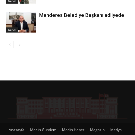
Genel
Menderes Belediye Başkanı adliyede
Genel
Anasayfa
Meclis Gündem
Meclis Haber
Magazin
Medya