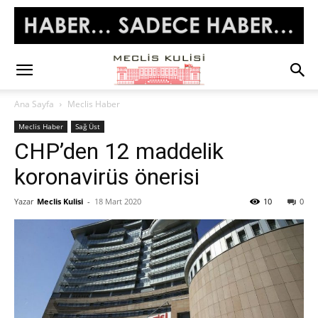
Ana Sayfa
Meclis Haber
Meclis Haber
Sağ Üst
CHP’den 12 maddelik
koronavirüs önerisi
Yazar
Meclis Kulisi
-
18 Mart 2020
10
0